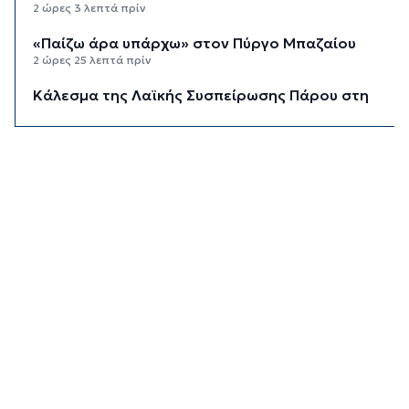
2 ώρες 3 λεπτά πρίν
«Παίζω άρα υπάρχω» στον Πύργο Μπαζαίου
2 ώρες 25 λεπτά πρίν
Κάλεσμα της Λαϊκής Συσπείρωσης Πάρου στη
συγκέντρωση για τις πυρκαγιές
2 ώρες 47 λεπτά πρίν
Αίθριος ο καιρός στις Κυκλάδες με τη
Θερμοκρασία να φτάνει τους 31 βαθμούς
3 ώρες 8 λεπτά πρίν
Σύρος: Σοβαρό τροχαίο ατύχημα στο λιμάνι της
Ερμούπολης
10 ώρες 42 λεπτά πρίν
ΔΥΠΑ: 8.000 νέες θέσεις εργασίας για
ανέργους 55+ - Πώς θα πάρετε τα ένσημα για
σύνταξη
10 ώρες 49 λεπτά πρίν
ΕΛΣΤΑΤ: Υποχώρησε ο πληθωρισμός στο 3,4%