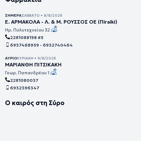
ΣΉΜΕΡΑ
ΣΆΒΒΑΤΟ • 8/8/2026
Ε. ΑΡΜΑΚΟΛΑ - Λ. & Μ. ΡΟΥΣΣΟΣ ΟΕ (Πiraiki)
Ηρ. Πολυτεχνείου 32
2281088198 #5
6937468959 - 6932740464
ΑΎΡΙΟ
ΚΥΡΙΑΚΉ • 9/8/2026
ΜΑΡΙΑΝΘΗ ΠΙΤΣΙΚΑΚΗ
Γεωρ. Παπανδρέου 1
2281080037
6932396347
Ο καιρός στη Σύρο