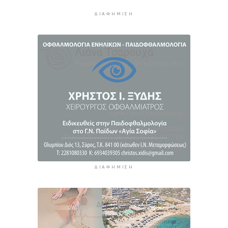
τον Ιούλιο - Επιμένει η ακρίβεια σε καύσιμα και
ΔΙΑΦΉΜΙΣΗ
ενοίκια
11 ώρες 13 λεπτά πρίν
Πάνω από 1 στους 5 Έλληνες καπνίζει
καθημερινά
12 ώρες πρίν
ΔΙΑΦΉΜΙΣΗ