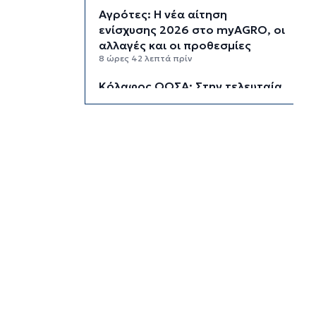
Αγρότες: Η νέα αίτηση
ενίσχυσης 2026 στο myAGRO, οι
αλλαγές και οι προθεσμίες
8 ώρες 42 λεπτά πρίν
Κόλαφος ΟΟΣΑ: Στην τελευταία
θέση η Ελλάδα για το
πραγματικό διαθέσιμο εισόδημα
των νοικοκυριών
9 ώρες 32 λεπτά πρίν
Κορυφώνεται η έξοδος των
αδειούχων ενόψει 15αύγουστου:
Γεμάτα πλοία, λεωφορεία και
ουρές χιλιομέτρων στα σύνορα
10 ώρες 8 λεπτά πρίν
Η αγγλική ομοσπονδία καταργεί
τα τσιμεντένια προστατευτικά
γύρω από τον αγωνιστικό χώρο
μετά τον θάνατο