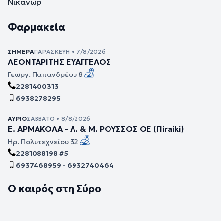
Νικάνωρ
Φαρμακεία
ΣΉΜΕΡΑ
ΠΑΡΑΣΚΕΥΉ • 7/8/2026
ΛΕΟΝΤΑΡΙΤΗΣ ΕΥΑΓΓΕΛΟΣ
Γεωργ. Παπανδρέου 8
2281400313
6938278295
ΑΎΡΙΟ
ΣΆΒΒΑΤΟ • 8/8/2026
Ε. ΑΡΜΑΚΟΛΑ - Λ. & Μ. ΡΟΥΣΣΟΣ ΟΕ (Πiraiki)
Ηρ. Πολυτεχνείου 32
2281088198 #5
6937468959 - 6932740464
Ο καιρός στη Σύρο