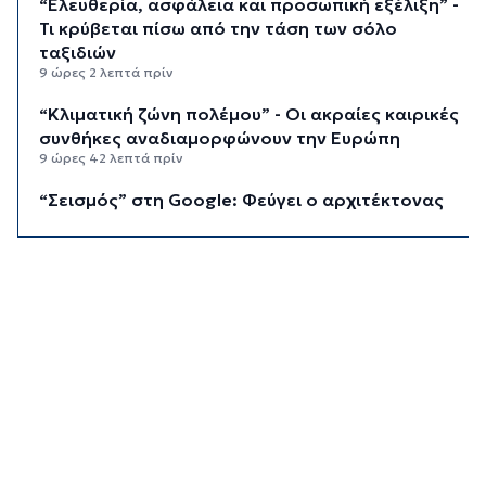
“Ελευθερία, ασφάλεια και προσωπική εξέλιξη” -
Τι κρύβεται πίσω από την τάση των σόλο
ταξιδιών
9 ώρες 2 λεπτά πρίν
“Κλιματική ζώνη πολέμου” - Οι ακραίες καιρικές
συνθήκες αναδιαμορφώνουν την Ευρώπη
9 ώρες 42 λεπτά πρίν
“Σεισμός” στη Google: Φεύγει ο αρχιτέκτονας
της AI, Jeff Dean
10 ώρες 22 λεπτά πρίν
Το παρεξηγημένο αιθέριο έλαιο που κρατά
μακριά τα κουνούπια για 3 ώρες
10 ώρες 52 λεπτά πρίν
Ζητείται λύση στον γρίφο των
φοροαπαλλαγών: Ποια σχέδια επεξεργάζεται
το ΥΠΕΘΟ
11 ώρες 22 λεπτά πρίν
Ενδιαφέρον του Δήμου Πάρου για τη στέγαση