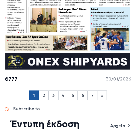
6777
30/01/2026
Σελιδοποίηση
1
2
3
4
5
6
›
»
Page 2
Page 3
Page 4
Page 5
Page 6
Next page
Last page
Subscribe to
Έντυπη έκδοση
Αρχείο