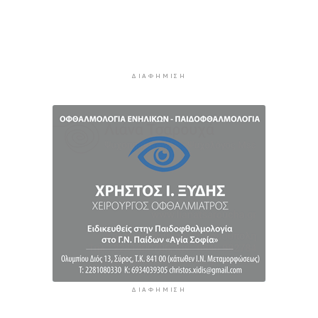
των εκπαιδευτικών
11 ώρες 52 λεπτά πρίν
Πάνω από 90 ειδικότητες και 860 τμήματα στις
δημόσιες ΣΑΕΚ
ΔΙΑΦΉΜΙΣΗ
12 ώρες 22 λεπτά πρίν
Αυξήθηκαν οι Έλληνες που αποφάσισαν να
διακόψουν το κάπνισμα
12 ώρες 52 λεπτά πρίν
ΔΙΑΦΉΜΙΣΗ