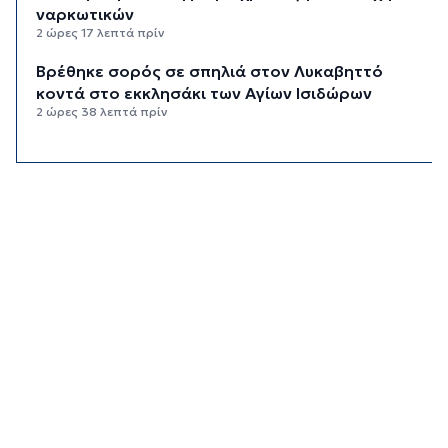
ναρκωτικών
2 ώρες 17 λεπτά πρίν
Βρέθηκε σορός σε σπηλιά στον Λυκαβηττό
κοντά στο εκκλησάκι των Αγίων Ισιδώρων
2 ώρες 38 λεπτά πρίν
Δικηγόρος 46χρονης κατηγορουμένης για
Marfin: Δεν είναι η εντολέας μου στις
φωτογραφίες
2 ώρες 53 λεπτά πρίν
Συνεδρίασε η Επιτροπή Εκτίμησης Κινδύνου
λόγω των υψηλών θερμοκρασιών και της
ενίσχυσης των ανέμων
3 ώρες 15 λεπτά πρίν
Τήνος: Σύλληψη για κλοπή και παραμέληση
εποπτείας ανηλίκων
3 ώρες 38 λεπτά πρίν
Οι «Φρουροί» ζωντανεύουν την αρχαϊκή εποχή