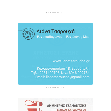
του Σαγκρίου
3 ώρες 56 λεπτά πρίν
ΔΙΑΦΉΜΙΣΗ
Ρέθυμνο: Η επόμενη μέρα του τουρισμού μετά
τις πυρκαγιές, η εικόνα σε Πρέβελη και Άγιο
Βασίλειο
4 ώρες 17 λεπτά πρίν
Ο «χάρτης» των πληρωμών από τον e-ΕΦΚΑ και
τη ΔΥΠΑ έως τις 14 Αυγούστου
4 ώρες 51 λεπτά πρίν
ΔΙΑΦΉΜΙΣΗ