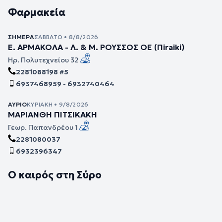
Φαρμακεία
ΣΉΜΕΡΑ
ΣΆΒΒΑΤΟ • 8/8/2026
Ε. ΑΡΜΑΚΟΛΑ - Λ. & Μ. ΡΟΥΣΣΟΣ ΟΕ (Πiraiki)
Ηρ. Πολυτεχνείου 32
2281088198 #5
6937468959 - 6932740464
ΑΎΡΙΟ
ΚΥΡΙΑΚΉ • 9/8/2026
ΜΑΡΙΑΝΘΗ ΠΙΤΣΙΚΑΚΗ
Γεωρ. Παπανδρέου 1
2281080037
6932396347
Ο καιρός στη Σύρο