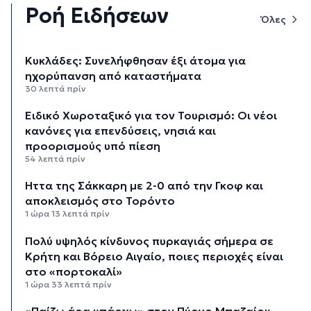
Ροή Ειδήσεων
Όλες
Κυκλάδες: Συνελήφθησαν έξι άτομα για
ηχορύπανση από καταστήματα
30 λεπτά πρίν
Ειδικό Χωροταξικό για τον Τουρισμό: Οι νέοι
κανόνες για επενδύσεις, νησιά και
προορισμούς υπό πίεση
54 λεπτά πρίν
Ήττα της Σάκκαρη με 2-0 από την Γκοφ και
αποκλεισμός στο Τορόντο
1 ώρα 13 λεπτά πρίν
Πολύ υψηλός κίνδυνος πυρκαγιάς σήμερα σε
Κρήτη και Βόρειο Αιγαίο, ποιες περιοχές είναι
στο «πορτοκαλί»
1 ώρα 33 λεπτά πρίν
«Παίζω άρα υπάρχω» στον Πύργο Μπαζαίου