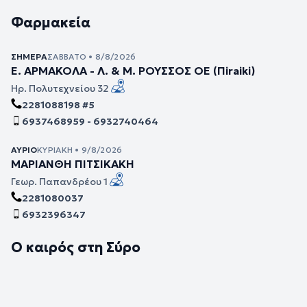
Φαρμακεία
ΣΉΜΕΡΑ
ΣΆΒΒΑΤΟ • 8/8/2026
Ε. ΑΡΜΑΚΟΛΑ - Λ. & Μ. ΡΟΥΣΣΟΣ ΟΕ (Πiraiki)
Ηρ. Πολυτεχνείου 32
2281088198 #5
6937468959 - 6932740464
ΑΎΡΙΟ
ΚΥΡΙΑΚΉ • 9/8/2026
ΜΑΡΙΑΝΘΗ ΠΙΤΣΙΚΑΚΗ
Γεωρ. Παπανδρέου 1
2281080037
6932396347
Ο καιρός στη Σύρο