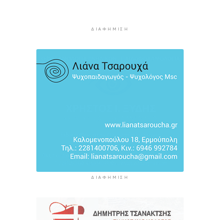
10 ώρες 43 λεπτά πρίν
Πάνω από 1 στους 5 Έλληνες καπνίζει
ΔΙΑΦΉΜΙΣΗ
καθημερινά
11 ώρες 30 λεπτά πρίν
Αγρότες: Η νέα αίτηση ενίσχυσης 2026 στο
myAGRO, οι αλλαγές και οι προθεσμίες
12 ώρες 13 λεπτά πρίν
ΔΙΑΦΉΜΙΣΗ