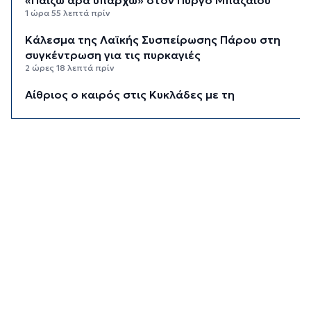
1 ώρα 55 λεπτά πρίν
Κάλεσμα της Λαϊκής Συσπείρωσης Πάρου στη
συγκέντρωση για τις πυρκαγιές
2 ώρες 18 λεπτά πρίν
Αίθριος ο καιρός στις Κυκλάδες με τη
Θερμοκρασία να φτάνει τους 31 βαθμούς
2 ώρες 38 λεπτά πρίν
Σύρος: Σοβαρό τροχαίο ατύχημα στο λιμάνι της
Ερμούπολης
10 ώρες 13 λεπτά πρίν
ΔΥΠΑ: 8.000 νέες θέσεις εργασίας για
ανέργους 55+ - Πώς θα πάρετε τα ένσημα για
σύνταξη
10 ώρες 19 λεπτά πρίν
ΕΛΣΤΑΤ: Υποχώρησε ο πληθωρισμός στο 3,4%
τον Ιούλιο - Επιμένει η ακρίβεια σε καύσιμα και
ενοίκια