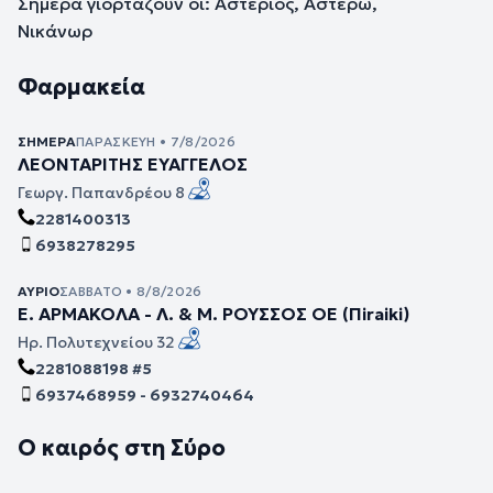
Σήμερα γιορτάζουν οι: Αστέριος, Αστέρω,
Νικάνωρ
Φαρμακεία
ΣΉΜΕΡΑ
ΠΑΡΑΣΚΕΥΉ • 7/8/2026
ΛΕΟΝΤΑΡΙΤΗΣ ΕΥΑΓΓΕΛΟΣ
Γεωργ. Παπανδρέου 8
2281400313
6938278295
ΑΎΡΙΟ
ΣΆΒΒΑΤΟ • 8/8/2026
Ε. ΑΡΜΑΚΟΛΑ - Λ. & Μ. ΡΟΥΣΣΟΣ ΟΕ (Πiraiki)
Ηρ. Πολυτεχνείου 32
2281088198 #5
6937468959 - 6932740464
Ο καιρός στη Σύρο