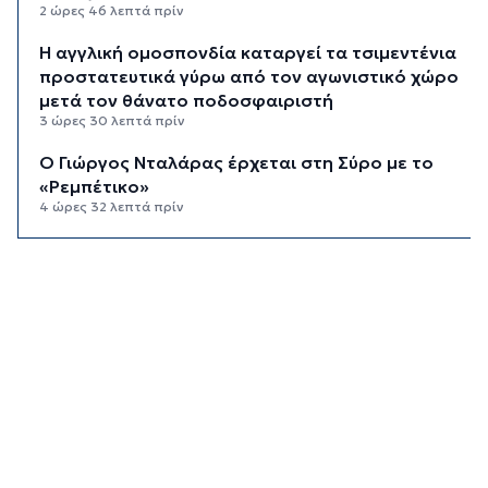
2 ώρες 46 λεπτά πρίν
Η αγγλική ομοσπονδία καταργεί τα τσιμεντένια
προστατευτικά γύρω από τον αγωνιστικό χώρο
μετά τον θάνατο ποδοσφαιριστή
3 ώρες 30 λεπτά πρίν
Ο Γιώργος Νταλάρας έρχεται στη Σύρο με το
«Ρεμπέτικο»
4 ώρες 32 λεπτά πρίν
Η πρόεδρος της νορβηγικής ομοσπονδίας καλεί
τον Ινφαντίνο να παραιτηθεί από τη FIFA
4 ώρες 36 λεπτά πρίν
H Ισπανία ζήτησε από την Ιταλία να θέσει και
πάλι σε ισχύ τη Συμφωνία Σένγκεν εντός της
Κυριακής, 9 Αυγούστου
5 ώρες 15 λεπτά πρίν
«Στάχτη» 272.860 στρέμματα αυτό το
καλοκαίρι