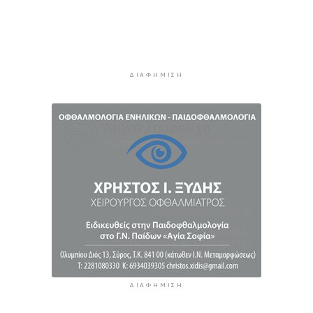
5 ώρες 58 λεπτά πρίν
Αστυνομικό δελτίο
6 ώρες 29 λεπτά πρίν
Πιλοτική έναρξη της δράσης «Tinos Circular
ΔΙΑΦΉΜΙΣΗ
Business» στα Κιόνια και στον Άγιο Φωκά, με τη
συμμετοχή επιχειρήσεων εστίασης και
τροφοδοσίας, με στόχο την ενίσχυση της
ανακύκλωσης και την προώθηση βιώσιμων
πρακτικών διαχείρισης απορριμμάτων
7 ώρες 15 λεπτά πρίν
Έγγραφη πρόταση για τη σύσταση και
λειτουργεία της Τουριστικής Επιτροπής
7 ώρες 47 λεπτά πρίν
ΔΙΑΦΉΜΙΣΗ