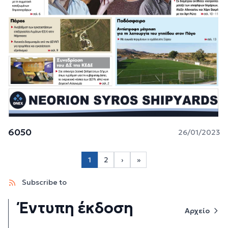
6050
26/01/2023
Σελιδοποίηση
1
2
›
»
Page 2
Next page
Last page
Subscribe to
Έντυπη έκδοση
Αρχείο