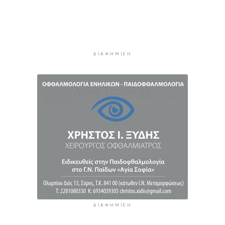
Πώς αμείβεται η αργία της 15ης Αυγούστου
4 ώρες 24 λεπτά πρίν
Ο ρόλος της ΕΡΤ στην ανάδειξη της
πολιτιστικής και τουριστικής ταυτότητας της
Σύρου
ΔΙΑΦΉΜΙΣΗ
4 ώρες 44 λεπτά πρίν
ΔΙΑΦΉΜΙΣΗ