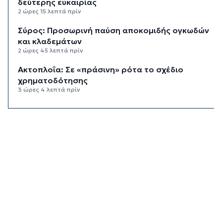
δεύτερης ευκαιρίας
2 ώρες 15 λεπτά πρίν
Σύρος: Προσωρινή παύση αποκομιδής ογκωδών
και κλαδεμάτων
2 ώρες 45 λεπτά πρίν
Aκτοπλοΐα: Σε «πράσινη» ρότα το σχέδιο
χρηματοδότησης
3 ώρες 4 λεπτά πρίν
Αδειοδωρόσημο: Την Παρασκευή η πληρωμή σε
91.455 εργατοτεχνίτες οικοδόμους
3 ώρες 24 λεπτά πρίν
Το εξωτικό φρούτο που καλλιεργείται μόνο σε
ένα ελληνικό νησί
3 ώρες 44 λεπτά πρίν
Ολοκληρώθηκε η αποκατάσταση των
κρηπιδωμάτων στο νέο λιμάνι της Μυκόνου
3 ώρες 57 λεπτά πρίν