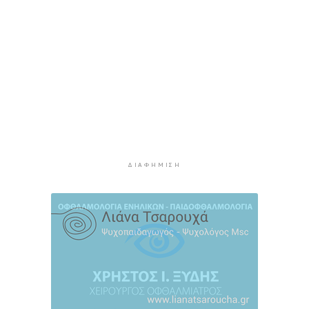
Υπόθεση Marfin: Στον εισαγγελέα σήμερα η
46χρονη που κατηγορείται για την επίθεση –
Πέρασε τη νύχτα στη ΓΑΔΑ
5 ώρες πρίν
Χρηματιστήριο: Αυτά είναι τα πιο «εμπορικά»
χαρτιά της Αθήνας
5 ώρες 33 λεπτά πρίν
Καιρός: Ηλιοφάνεια και θερμοκρασία έως 38
βαθμούς Κελσίου
ΔΙΑΦΉΜΙΣΗ
6 ώρες 8 λεπτά πρίν
Ερμούπολιν! Η ιστορία ζωντανεύει
6 ώρες 18 λεπτά πρίν