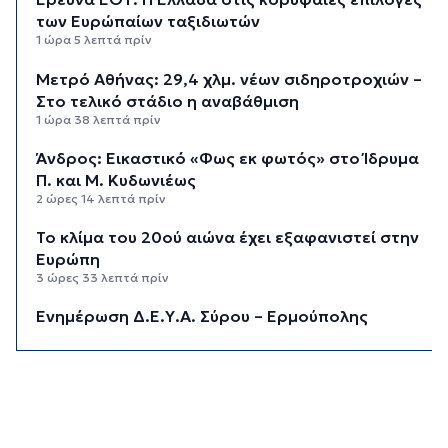
των Ευρώπαίων ταξιδιωτών
1 ώρα 5 λεπτά πρίν
Μετρό Αθήνας: 29,4 χλμ. νέων σιδηροτροχιών –
Στο τελικό στάδιο η αναβάθμιση
1 ώρα 38 λεπτά πρίν
Άνδρος: Εικαστικό «Φως εκ φωτός» στο Ίδρυμα
Π. και Μ. Κυδωνιέως
2 ώρες 14 λεπτά πρίν
Το κλίμα του 20ού αιώνα έχει εξαφανιστεί στην
Ευρώπη
3 ώρες 33 λεπτά πρίν
Ενημέρωση Δ.Ε.Υ.Α. Σύρου – Ερμούπολης
4 ώρες 1 λεπτό πρίν
«Στέρεψε» η αγορά από πινακίδες
κυκλοφορίας: Χιλιάδες αυτοκίνητα παραμένουν
αταξινόμητα - Λύση αναζητά το υπουργείο
4 ώρες 27 λεπτά πρίν