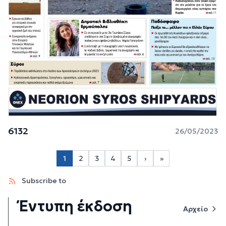
6132
26/05/2023
Σελιδοποίηση
1
2
3
4
5
›
»
Page 2
Page 3
Page 4
Page 5
Next page
Last page
Subscribe to
Έντυπη έκδοση
Αρχείο