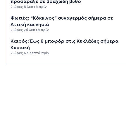
προσάραξε σε βραχώδη βυθό
2 ώρες 8 λεπτά πρίν
Φωτιές: “Κόκκινος” συναγερμός σήμερα σε
Αττική και νησιά
2 ώρες 26 λεπτά πρίν
Καιρός: Έως 8 μποφόρ στις Κυκλάδες σήμερα
Κυριακή
2 ώρες 43 λεπτά πρίν
Πίεση: Το νόστιμο «βασιλικό» φρούτο που τη
ρίχνει χαμηλά
10 ώρες 27 λεπτά πρίν
Πρωτεΐνη δεν έχει μόνο το κρέας – Ανακαλύψτε
8 φρούτα με πρωτεΐνη και βάλτε τα στο πιάτο
σας
11 ώρες πρίν
Καρκίνος Παχέος Εντέρου: Η «ένοχη» διατροφή
που αυξάνει τον κίνδυνο κατακόρυφα
11 ώρες 37 λεπτά πρίν