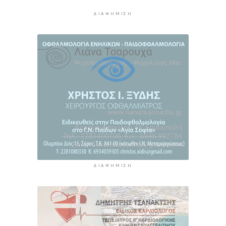
τον Ιούλιο - Επιμένει η ακρίβεια σε καύσιμα και
ΔΙΑΦΉΜΙΣΗ
ενοίκια
10 ώρες 58 λεπτά πρίν
Πάνω από 1 στους 5 Έλληνες καπνίζει
καθημερινά
11 ώρες 45 λεπτά πρίν
ΔΙΑΦΉΜΙΣΗ