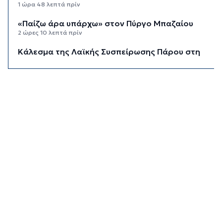
1 ώρα 48 λεπτά πρίν
«Παίζω άρα υπάρχω» στον Πύργο Μπαζαίου
2 ώρες 10 λεπτά πρίν
Κάλεσμα της Λαϊκής Συσπείρωσης Πάρου στη
συγκέντρωση για τις πυρκαγιές
2 ώρες 32 λεπτά πρίν
Αίθριος ο καιρός στις Κυκλάδες με τη
Θερμοκρασία να φτάνει τους 31 βαθμούς
2 ώρες 53 λεπτά πρίν
Σύρος: Σοβαρό τροχαίο ατύχημα στο λιμάνι της
Ερμούπολης
10 ώρες 27 λεπτά πρίν
ΔΥΠΑ: 8.000 νέες θέσεις εργασίας για
ανέργους 55+ - Πώς θα πάρετε τα ένσημα για
σύνταξη
10 ώρες 34 λεπτά πρίν
ΕΛΣΤΑΤ: Υποχώρησε ο πληθωρισμός στο 3,4%