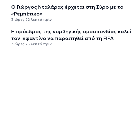
Ο Γιώργος Νταλάρας έρχεται στη Σύρο με το
«Ρεμπέτικο»
3 ώρες 22 λεπτά πρίν
Η πρόεδρος της νορβηγικής ομοσπονδίας καλεί
τον Ινφαντίνο να παραιτηθεί από τη FIFA
3 ώρες 25 λεπτά πρίν
H Ισπανία ζήτησε από την Ιταλία να θέσει και
πάλι σε ισχύ τη Συμφωνία Σένγκεν εντός της
Κυριακής, 9 Αυγούστου
4 ώρες 4 λεπτά πρίν
«Στάχτη» 272.860 στρέμματα αυτό το
καλοκαίρι
4 ώρες 48 λεπτά πρίν
Αστυνομικό δελτίο
5 ώρες 18 λεπτά πρίν
Πιλοτική έναρξη της δράσης «Tinos Circular
Business» στα Κιόνια και στον Άγιο Φωκά, με τη