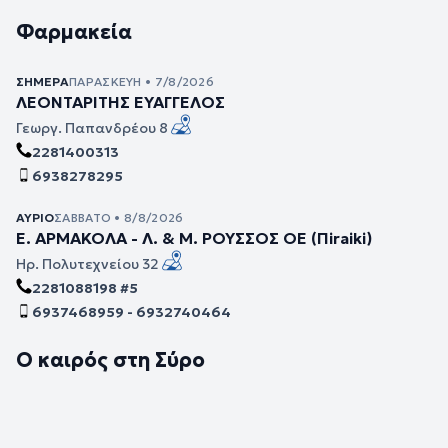
Φαρμακεία
ΣΉΜΕΡΑ
ΠΑΡΑΣΚΕΥΉ • 7/8/2026
ΛΕΟΝΤΑΡΙΤΗΣ ΕΥΑΓΓΕΛΟΣ
Γεωργ. Παπανδρέου 8
2281400313
6938278295
ΑΎΡΙΟ
ΣΆΒΒΑΤΟ • 8/8/2026
Ε. ΑΡΜΑΚΟΛΑ - Λ. & Μ. ΡΟΥΣΣΟΣ ΟΕ (Πiraiki)
Ηρ. Πολυτεχνείου 32
2281088198 #5
6937468959 - 6932740464
Ο καιρός στη Σύρο