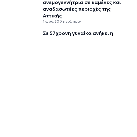
ανεμογεννήτρια σε καμένες και
αναδασωτέες περιοχές της
Αττικής
1 ώρα 20 λεπτά πρίν
Σε 57χρονη γυναίκα ανήκει η
σορός στον Λυκαβηττό, από
πτώση ο θάνατος
1 ώρα 42 λεπτά πρίν
Νέα στήριξη στη Φιλαρμονική
Ορχήστρα του Δήμου Σύρου –
Ερμούπολης
2 ώρες 23 λεπτά πρίν
ΕΛΑΣ για το περιστατικό στην
Κρήτη με τον τουρίστα: Δεν
προκύπτει προσέγγιση ανήλικης
έναντι αμοιβής
2 ώρες 44 λεπτά πρίν
Κυκλάδες: Πολύ υψηλός κίνδυνος