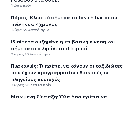
1 ώρα πρίν
Πάρος: Κλειστό σήμερα το beach bar όπου
πνίγηκε ο 4χρονος
1 ώρα 35 λεπτά πρίν
Ιδιαίτερα αυξημένη η επιβατική κίνηση και
σήμερα στο λιμάνι του Πειραιά
2 ώρες 10 λεπτά πρίν
Πυρκαγιές: Τι πρέπει να κάνουν οι ταξιδιώτες
που έχουν προγραμματίσει διακοπές σε
πληγείσες περιοχές
2 ώρες 38 λεπτά πρίν
Μειωμένη Σύνταξη: Όλα όσα πρέπει να
γνωρίζετε
3 ώρες 15 λεπτά πρίν
Πινακίδες κυκλοφορίας με λίγα “κλικ”
3 ώρες 36 λεπτά πρίν