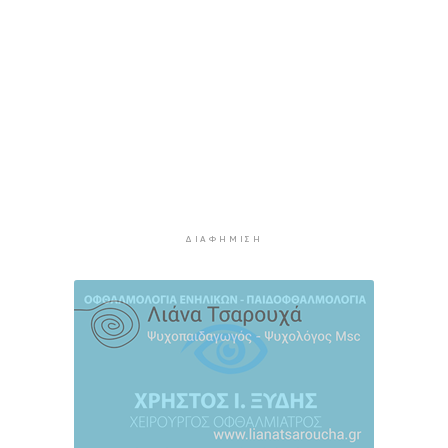
Έρχεται η ψηφιακή Κάρτα Αγρότη
3 ώρες 58 λεπτά πρίν
Νάξος: Ιστιοφόρο με έξι επιβαίνοντες
προσάραξε σε βραχώδη βυθό
4 ώρες 18 λεπτά πρίν
Φωτιές: “Κόκκινος” συναγερμός σήμερα σε
Αττική και νησιά
4 ώρες 37 λεπτά πρίν
Καιρός: Έως 8 μποφόρ στις Κυκλάδες σήμερα
Κυριακή
ΔΙΑΦΉΜΙΣΗ
4 ώρες 54 λεπτά πρίν