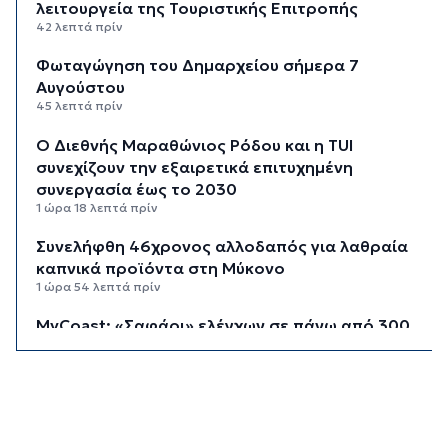
λειτουργεία της Τουριστικής Επιτροπής
42 λεπτά πρίν
Φωταγώγηση του Δημαρχείου σήμερα 7
Αυγούστου
45 λεπτά πρίν
Ο Διεθνής Μαραθώνιος Ρόδου και η TUI
συνεχίζουν την εξαιρετικά επιτυχημένη
συνεργασία έως το 2030
1 ώρα 18 λεπτά πρίν
Συνελήφθη 46χρονος αλλοδαπός για λαθραία
καπνικά προϊόντα στη Μύκονο
1 ώρα 54 λεπτά πρίν
MyCoast: «Σαφάρι» ελέγχων σε πάνω από 300
παραλίες: Έως 73.000 ευρώ τα πρόστιμα
2 ώρες 22 λεπτά πρίν
Γονικές παροχές: Πότε μπορεί να θεωρηθούν
δωρεές και να φορολογηθούν
3 ώρες πρίν