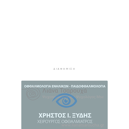
2 ώρες 54 λεπτά πρίν
Αστυνομία: Συμβουλές για την προστασία
κατοικιών από κλοπές στα νησιά
2 ώρες 55 λεπτά πρίν
Δήμος Πάρου: Ζητάει έκτακτη χρηματοδότηση
για τα "Πράσινα Σημεία"
3 ώρες 18 λεπτά πρίν
Μήλος: Απεγκλωβίστηκε 33χρονος που είχε
αναρριχηθεί σε βράχο μέσα στη θάλασσα
3 ώρες 44 λεπτά πρίν
ΔΙΑΦΉΜΙΣΗ