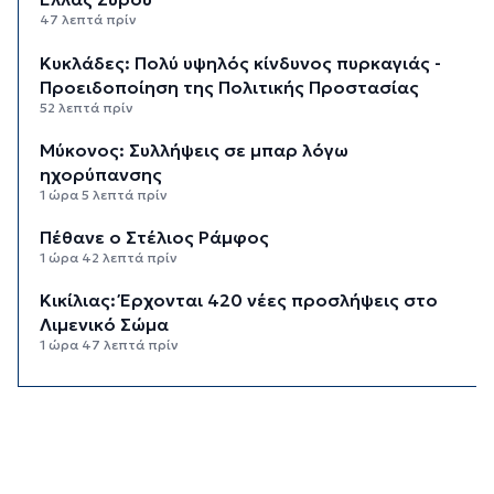
47 λεπτά πρίν
Κυκλάδες: Πολύ υψηλός κίνδυνος πυρκαγιάς -
Προειδοποίηση της Πολιτικής Προστασίας
52 λεπτά πρίν
Μύκονος: Συλλήψεις σε μπαρ λόγω
ηχορύπανσης
1 ώρα 5 λεπτά πρίν
Πέθανε ο Στέλιος Ράμφος
1 ώρα 42 λεπτά πρίν
Κικίλιας: Έρχονται 420 νέες προσλήψεις στο
Λιμενικό Σώμα
1 ώρα 47 λεπτά πρίν
Σύρος: Συνελήφθη 20χρονος για κάνναβη
2 ώρες 20 λεπτά πρίν
Ρόδος: Ανασύρθηκε 72χρονος χωρίς τις
αισθήσεις του από τη θάλασσα