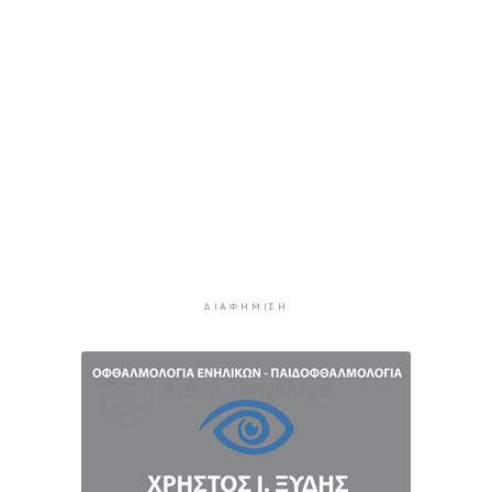
για ΑΦΜ που λήγουν σε 9 ή 0
4 ώρες 10 λεπτά πρίν
Μήλος: Ελικόπτερο “πάρκαρε” στο Σαρακήνικο
για να κάνουν μπάνιο οι επιβάτες του
4 ώρες 45 λεπτά πρίν
Σύρος: Σπουδαίες εμφανίσεις για τον Όμιλο
Αντισφαίρισης στο Πανελλήνιο Πρωτάθλημα
5 ώρες 11 λεπτά πρίν
Παγκόσμιο Κ20: “Ασημένια” η Ιουλιάννα
Ρούσσου στα 800μ.
5 ώρες 41 λεπτά πρίν
ΔΙΑΦΉΜΙΣΗ
Πάρος: Κλειστό σήμερα το beach bar όπου
πνίγηκε ο 4χρονος
6 ώρες 17 λεπτά πρίν