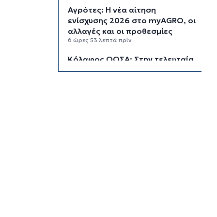
Αγρότες: Η νέα αίτηση
ενίσχυσης 2026 στο myAGRO, οι
αλλαγές και οι προθεσμίες
6 ώρες 53 λεπτά πρίν
Κόλαφος ΟΟΣΑ: Στην τελευταία
θέση η Ελλάδα για το
πραγματικό διαθέσιμο εισόδημα
των νοικοκυριών
7 ώρες 43 λεπτά πρίν
Κορυφώνεται η έξοδος των
αδειούχων ενόψει 15αύγουστου:
Γεμάτα πλοία, λεωφορεία και
ουρές χιλιομέτρων στα σύνορα
8 ώρες 19 λεπτά πρίν
Η αγγλική ομοσπονδία καταργεί
τα τσιμεντένια προστατευτικά
γύρω από τον αγωνιστικό χώρο
μετά τον θάνατο