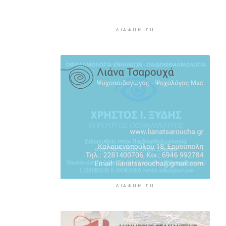
24ωρο
8 ώρες 59 λεπτά πρίν
ΔΙΑΦΉΜΙΣΗ
Απολογισμός της ΕΟΔ Κυκλάδων
για την πυρκαγιά στην Πάρο
9 ώρες 4 λεπτά πρίν
Υπεγράφη η συμφωνία για την
ηλεκτρική διασύνδεση της
Ελλάδας με την Κύπρο
9 ώρες 23 λεπτά πρίν
Οκτώ ναυτιλιακές ενώσεις κατά
των διοδίων στo Στενό του
Ορμούζ
9 ώρες 56 λεπτά πρίν
ΔΙΑΦΉΜΙΣΗ