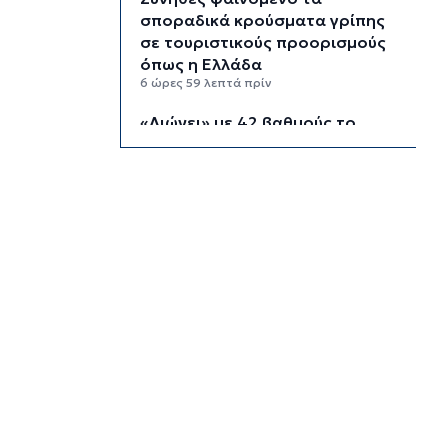
σποραδικά κρούσματα γρίπης
σε τουριστικούς προορισμούς
όπως η Ελλάδα
6 ώρες 59 λεπτά πρίν
«Λιώνει» με 42 βαθμούς το
Βατικανό: Στο εσωτερικό
υποδέχθηκε τους πιστούς ο
Πάπας
7 ώρες 33 λεπτά πρίν
Εξωδικαστικός: Έσπασε το
φράγμα των 20 δισ. ευρώ
8 ώρες 1 λεπτό πρίν
Το εργασιακό στρες κρατά
ξύπνιους τις νύχτες 7 στους 10
εργαζόμενους άνω των 50
8 ώρες 33 λεπτά πρίν
Νέες παραβιάσεις τουρκικών
drones στο Αιγαίο – Για τρίτο