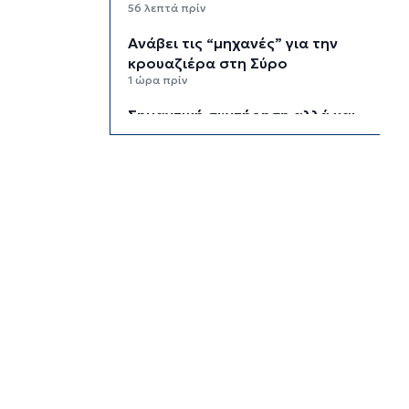
56 λεπτά πρίν
Ανάβει τις “μηχανές” για την
κρουαζιέρα στη Σύρο
1 ώρα πρίν
Σημαντική συντήρηση αλλά και
εκκρεμότητες στο κτήριο
Κορνηλάκη
1 ώρα 5 λεπτά πρίν
Αλλάζει εικόνα το παραλιακό
μέτωπο του Μονολίθου στη
Σαντορίνη
1 ώρα 11 λεπτά πρίν
“Αγκάθι” η κατάργηση των
Σχολικών Επιτροπών
1 ώρα 16 λεπτά πρίν
Τη Δευτέρα 24 Αυγούστου ο
αγώνας κυπέλλου της Ελλάς