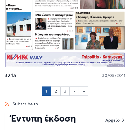
3213
30/08/2011
Σελιδοποίηση
1
2
3
›
»
Page 2
Page 3
Next page
Last page
Subscribe to
Έντυπη έκδοση
Αρχείο