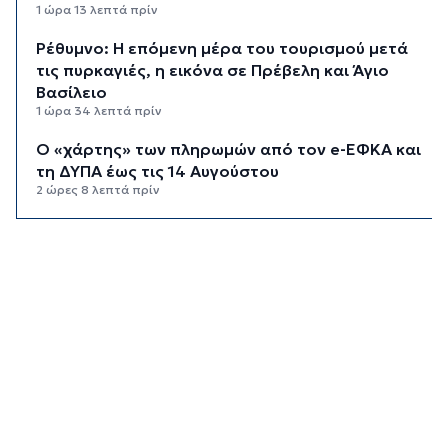
1 ώρα 13 λεπτά πρίν
Ρέθυμνο: Η επόμενη μέρα του τουρισμού μετά
τις πυρκαγιές, η εικόνα σε Πρέβελη και Άγιο
Βασίλειο
1 ώρα 34 λεπτά πρίν
Ο «χάρτης» των πληρωμών από τον e-ΕΦΚΑ και
τη ΔΥΠΑ έως τις 14 Αυγούστου
2 ώρες 8 λεπτά πρίν
Ο Ζελένσκι ευχαριστεί τη Γερουσία των ΗΠΑ για
τις νέες κυρώσεις κατά της Ρωσίας
2 ώρες 34 λεπτά πρίν
Κυκλάδες: Συνελήφθησαν έξι άτομα για
ηχορύπανση από καταστήματα
3 ώρες 9 λεπτά πρίν
Ειδικό Χωροταξικό για τον Τουρισμό: Οι νέοι
κανόνες για επενδύσεις, νησιά και
προορισμούς υπό πίεση