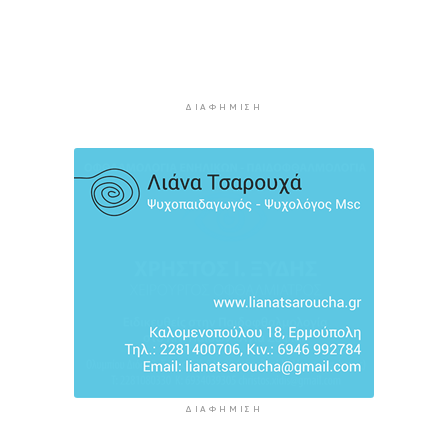
3 ώρες 33 λεπτά πρίν
Ήττα της Σάκκαρη με 2-0 από την Γκοφ και
αποκλεισμός στο Τορόντο
3 ώρες 52 λεπτά πρίν
ΔΙΑΦΉΜΙΣΗ
Πολύ υψηλός κίνδυνος πυρκαγιάς σήμερα σε
Κρήτη και Βόρειο Αιγαίο, ποιες περιοχές είναι
στο «πορτοκαλί»
4 ώρες 12 λεπτά πρίν
«Παίζω άρα υπάρχω» στον Πύργο Μπαζαίου
4 ώρες 34 λεπτά πρίν
ΔΙΑΦΉΜΙΣΗ