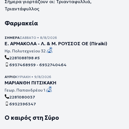
Σήμερα γιορτάζουν οι: Τριανταφυλλιά,
Τριαντάφυλλος
Φαρμακεία
ΣΉΜΕΡΑ
ΣΆΒΒΑΤΟ • 8/8/2026
Ε. ΑΡΜΑΚΟΛΑ - Λ. & Μ. ΡΟΥΣΣΟΣ ΟΕ (Πiraiki)
Ηρ. Πολυτεχνείου 32
2281088198 #5
6937468959 - 6932740464
ΑΎΡΙΟ
ΚΥΡΙΑΚΉ • 9/8/2026
ΜΑΡΙΑΝΘΗ ΠΙΤΣΙΚΑΚΗ
Γεωρ. Παπανδρέου 1
2281080037
6932396347
Ο καιρός στη Σύρο