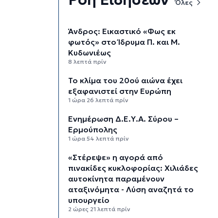
Όλες
Άνδρος: Εικαστικό «Φως εκ
φωτός» στο Ίδρυμα Π. και Μ.
Κυδωνιέως
8 λεπτά πρίν
Το κλίμα του 20ού αιώνα έχει
εξαφανιστεί στην Ευρώπη
1 ώρα 26 λεπτά πρίν
Ενημέρωση Δ.Ε.Υ.Α. Σύρου –
Ερμούπολης
1 ώρα 54 λεπτά πρίν
«Στέρεψε» η αγορά από
πινακίδες κυκλοφορίας: Χιλιάδες
αυτοκίνητα παραμένουν
αταξινόμητα - Λύση αναζητά το
υπουργείο
2 ώρες 21 λεπτά πρίν