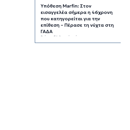
Υπόθεση Marfin: Στον
εισαγγελέα σήμερα η 46χρονη
που κατηγορείται για την
επίθεση – Πέρασε τη νύχτα στη
ΓΑΔΑ
2 ώρες 54 λεπτά πρίν
Χρηματιστήριο: Αυτά είναι τα
πιο «εμπορικά» χαρτιά της
Αθήνας
3 ώρες 26 λεπτά πρίν
Καιρός: Ηλιοφάνεια και
θερμοκρασία έως 38 βαθμούς
Κελσίου
4 ώρες 2 λεπτά πρίν
Ερμούπολιν! Η ιστορία
ζωντανεύει
4 ώρες 12 λεπτά πρίν
Η φωτογραφία της ημέρας