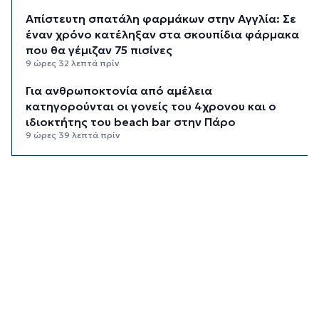
Απίστευτη σπατάλη φαρμάκων στην Αγγλία: Σε
έναν χρόνο κατέληξαν στα σκουπίδια φάρμακα
που θα γέμιζαν 75 πισίνες
9 ώρες 32 λεπτά πρίν
Για ανθρωποκτονία από αμέλεια
κατηγορούνται οι γονείς του 4χρονου και ο
ιδιοκτήτης του beach bar στην Πάρο
9 ώρες 39 λεπτά πρίν
Kαύσωνας: Ένας καθηγητής δίνει συμβουλές για
να μην εξαντληθούμε από τη ζέστη
9 ώρες 54 λεπτά πρίν
Στουρνάρας στη Handelsblatt: Ευπρόσδεκτες
οι ξένες συμμετοχές στις ελληνικές τράπεζες
10 ώρες 31 λεπτά πρίν
Χοληστερόλη: Πέντε κινήσεις ματ για να την
ρίξετε χαμηλά
10 ώρες 54 λεπτά πρίν