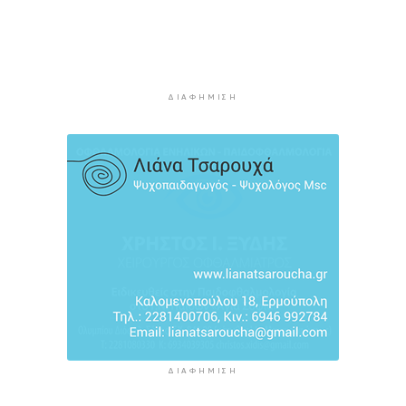
Προληπτική ανάκληση παρτίδας μαρμελάδας
φράουλα
11 ώρες 1 λεπτό πρίν
Προσάραξη ιστιοφόρου στη Νάξο
ΔΙΑΦΉΜΙΣΗ
11 ώρες 23 λεπτά πρίν
Στις 2 Σεπτεμβρίου η παρουσίαση του
οικονομικού προγράμματος της ΕΛ.Α.Σ. στη
Θεσσαλονίκη
11 ώρες 28 λεπτά πρίν
ΔΙΑΦΉΜΙΣΗ