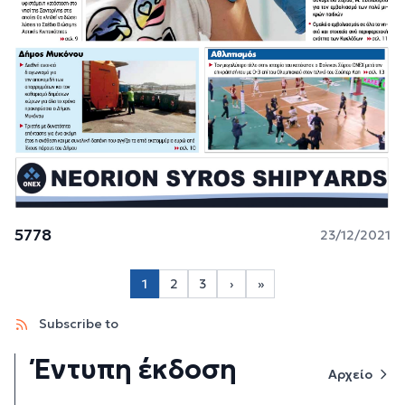
5778
23/12/2021
Σελιδοποίηση
1
2
3
›
»
Page 2
Page 3
Next page
Last page
Subscribe to
Έντυπη έκδοση
Αρχείο