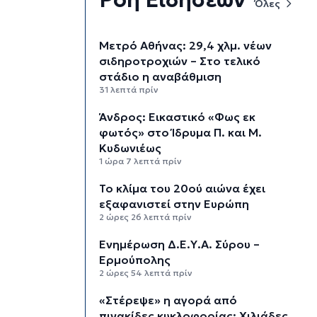
Όλες
Μετρό Αθήνας: 29,4 χλμ. νέων
σιδηροτροχιών – Στο τελικό
στάδιο η αναβάθμιση
31 λεπτά πρίν
Άνδρος: Εικαστικό «Φως εκ
φωτός» στο Ίδρυμα Π. και Μ.
Κυδωνιέως
1 ώρα 7 λεπτά πρίν
Το κλίμα του 20ού αιώνα έχει
εξαφανιστεί στην Ευρώπη
2 ώρες 26 λεπτά πρίν
Ενημέρωση Δ.Ε.Υ.Α. Σύρου –
Ερμούπολης
2 ώρες 54 λεπτά πρίν
«Στέρεψε» η αγορά από
πινακίδες κυκλοφορίας: Χιλιάδες