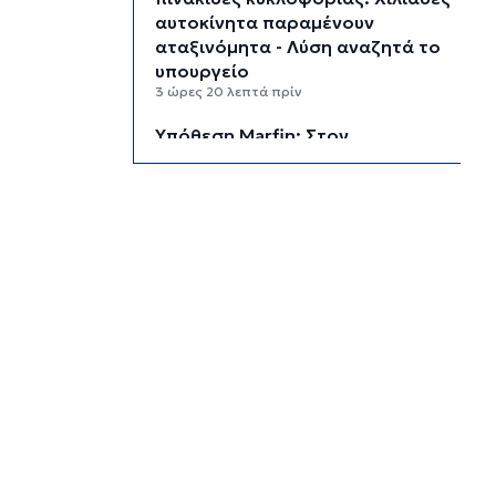
αυτοκίνητα παραμένουν
αταξινόμητα - Λύση αναζητά το
υπουργείο
3 ώρες 20 λεπτά πρίν
Υπόθεση Marfin: Στον
εισαγγελέα σήμερα η 46χρονη
που κατηγορείται για την
επίθεση – Πέρασε τη νύχτα στη
ΓΑΔΑ
3 ώρες 53 λεπτά πρίν
Χρηματιστήριο: Αυτά είναι τα
πιο «εμπορικά» χαρτιά της
Αθήνας
4 ώρες 26 λεπτά πρίν
Καιρός: Ηλιοφάνεια και
θερμοκρασία έως 38 βαθμούς
Κελσίου
5 ώρες 1 λεπτό πρίν