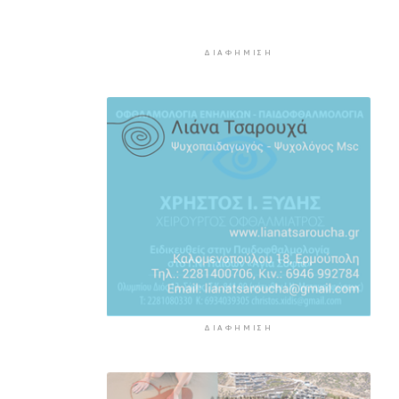
Ερμούπολιν! Η ιστορία
ζωντανεύει
ΔΙΑΦΉΜΙΣΗ
5 ώρες 11 λεπτά πρίν
Η φωτογραφία της ημέρας
5 ώρες 21 λεπτά πρίν
“Οι εργασίες στο κλειστό,
στερούσαν τη φυσική έδρα της
ομάδας”
5 ώρες 31 λεπτά πρίν
Ανανέωσε με τον Α.Ο. Σύρου η
Φεριντέ Σελιμάι
5 ώρες 36 λεπτά πρίν
ΔΙΑΦΉΜΙΣΗ