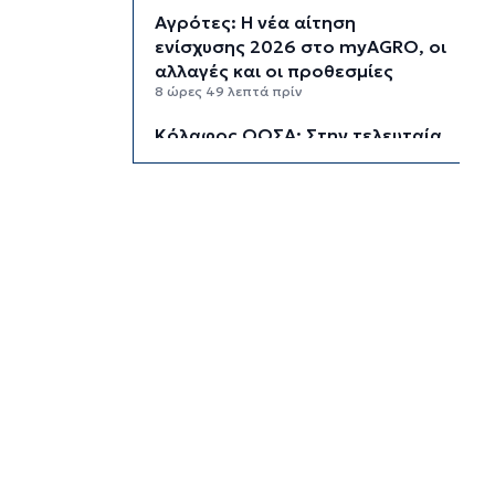
Αγρότες: Η νέα αίτηση
ενίσχυσης 2026 στο myAGRO, οι
αλλαγές και οι προθεσμίες
8 ώρες 49 λεπτά πρίν
Κόλαφος ΟΟΣΑ: Στην τελευταία
θέση η Ελλάδα για το
πραγματικό διαθέσιμο εισόδημα
των νοικοκυριών
9 ώρες 39 λεπτά πρίν
Κορυφώνεται η έξοδος των
αδειούχων ενόψει 15αύγουστου:
Γεμάτα πλοία, λεωφορεία και
ουρές χιλιομέτρων στα σύνορα
10 ώρες 15 λεπτά πρίν
Η αγγλική ομοσπονδία καταργεί
τα τσιμεντένια προστατευτικά
γύρω από τον αγωνιστικό χώρο
μετά τον θάνατο