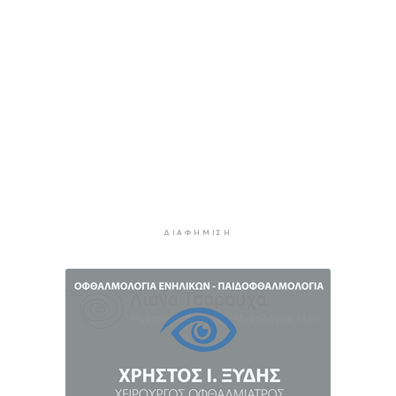
για τα "Πράσινα Σημεία"
2 ώρες 33 λεπτά πρίν
Μήλος: Απεγκλωβίστηκε 33χρονος που είχε
αναρριχηθεί σε βράχο μέσα στη θάλασσα
2 ώρες 58 λεπτά πρίν
Δήμος Πάρου: Αδυνατεί να πραγματοποιήσει
την αποκομιδή των ογκωδών αποβλήτων
3 ώρες 36 λεπτά πρίν
Σύρος: Σε πλαστό βίντεο στο Tik Tok ο Αλέξης
Αθανασίου
3 ώρες 56 λεπτά πρίν
ΔΙΑΦΉΜΙΣΗ