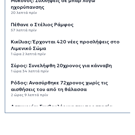
Μύκονος: Συλλήψεις σε μπαρ λόγω
ηχορύπανσης
20 λεπτά πρίν
Πέθανε ο Στέλιος Ράμφος
57 λεπτά πρίν
Κικίλιας: Έρχονται 420 νέες προσλήψεις στο
Λιμενικό Σώμα
1 ώρα 2 λεπτά πρίν
Σύρος: Συνελήφθη 20χρονος για κάνναβη
1 ώρα 34 λεπτά πρίν
Ρόδος: Ανασύρθηκε 72χρονος χωρίς τις
αισθήσεις του από τη θάλασσα
2 ώρες 9 λεπτά πρίν
Αστυνομία: Συμβουλές για την προστασία
κατοικιών από κλοπές στα νησιά
2 ώρες 10 λεπτά πρίν
Δήμος Πάρου: Ζητάει έκτακτη χρηματοδότηση