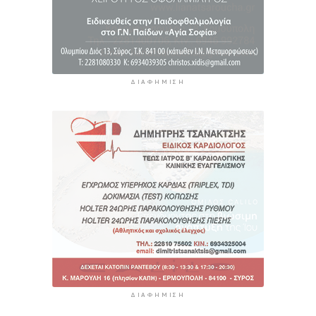
ΔΙΑΦΉΜΙΣΗ
ΔΙΑΦΉΜΙΣΗ