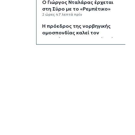
Ο Γιώργος Νταλάρας έρχεται
στη Σύρο με το «Ρεμπέτικο»
2 ώρες 47 λεπτά πρίν
Η πρόεδρος της νορβηγικής
ομοσπονδίας καλεί τον
Ινφαντίνο να παραιτηθεί από τη
FIFA
2 ώρες 50 λεπτά πρίν
H Ισπανία ζήτησε από την Ιταλία
να θέσει και πάλι σε ισχύ τη
Συμφωνία Σένγκεν εντός της
Κυριακής, 9 Αυγούστου
3 ώρες 29 λεπτά πρίν
«Στάχτη» 272.860 στρέμματα
αυτό το καλοκαίρι
4 ώρες 13 λεπτά πρίν
Αστυνομικό δελτίο
4 ώρες 43 λεπτά πρίν