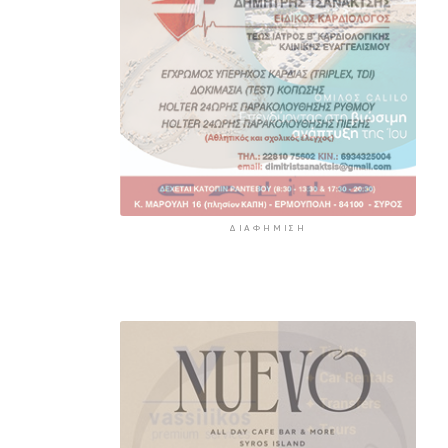
και η TUI συνεχίζουν την
εξαιρετικά επιτυχημένη
συνεργασία έως το 2030
6 ώρες 37 λεπτά πρίν
ΔΙΑΦΉΜΙΣΗ