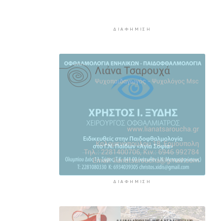
σιδηροτροχιών – Στο τελικό
στάδιο η αναβάθμιση
ΔΙΑΦΉΜΙΣΗ
3 ώρες 50 λεπτά πρίν
Άνδρος: Εικαστικό «Φως εκ
φωτός» στο Ίδρυμα Π. και Μ.
Κυδωνιέως
4 ώρες 26 λεπτά πρίν
Το κλίμα του 20ού αιώνα έχει
εξαφανιστεί στην Ευρώπη
5 ώρες 45 λεπτά πρίν
Ενημέρωση Δ.Ε.Υ.Α. Σύρου –
Ερμούπολης
6 ώρες 13 λεπτά πρίν
ΔΙΑΦΉΜΙΣΗ