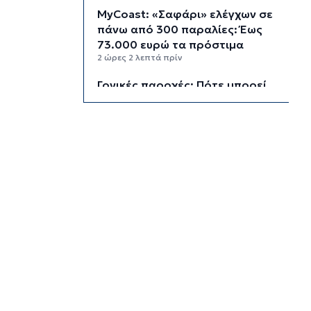
MyCoast: «Σαφάρι» ελέγχων σε
πάνω από 300 παραλίες: Έως
73.000 ευρώ τα πρόστιμα
2 ώρες 2 λεπτά πρίν
Γονικές παροχές: Πότε μπορεί
να θεωρηθούν δωρεές και να
φορολογηθούν
2 ώρες 40 λεπτά πρίν
Σαφάρι ελέγχων στις παραλίες:
Οι περιοχές με τις περισσότερες
καταγγελίες – Πώς τα drones
εντοπίζουν τις αυθαιρεσίες
3 ώρες 14 λεπτά πρίν
Έρευνα ΕΟΤ: Η Ελλάδα στις
κορυφαίες επιλογές των
Ευρώπαίων ταξιδιωτών
3 ώρες 16 λεπτά πρίν
Μετρό Αθήνας: 29,4 χλμ. νέων