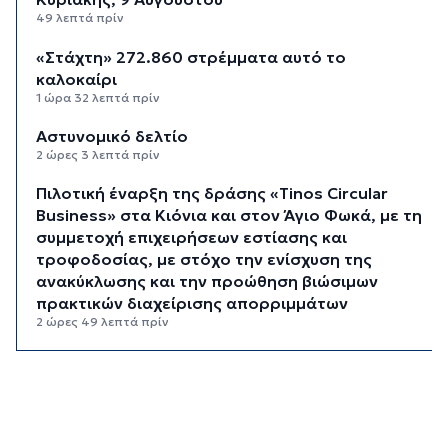
49 λεπτά πρίν
«Στάχτη» 272.860 στρέμματα αυτό το
καλοκαίρι
1 ώρα 32 λεπτά πρίν
Αστυνομικό δελτίο
2 ώρες 3 λεπτά πρίν
Πιλοτική έναρξη της δράσης «Tinos Circular
Business» στα Κιόνια και στον Άγιο Φωκά, με τη
συμμετοχή επιχειρήσεων εστίασης και
τροφοδοσίας, με στόχο την ενίσχυση της
ανακύκλωσης και την προώθηση βιώσιμων
πρακτικών διαχείρισης απορριμμάτων
2 ώρες 49 λεπτά πρίν
Έγγραφη πρόταση για τη σύσταση και
λειτουργεία της Τουριστικής Επιτροπής
3 ώρες 21 λεπτά πρίν
Φωταγώγηση του Δημαρχείου σήμερα 7