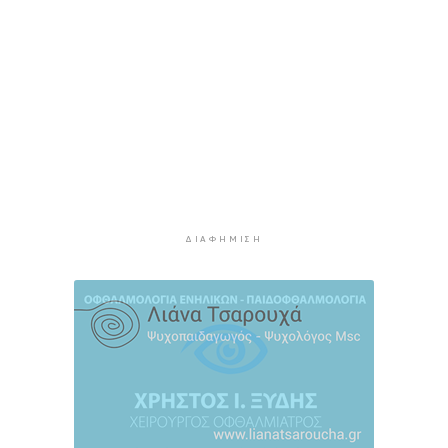
Αυγούστου
3 ώρες 24 λεπτά πρίν
Ο Διεθνής Μαραθώνιος Ρόδου και η TUI
συνεχίζουν την εξαιρετικά επιτυχημένη
συνεργασία έως το 2030
3 ώρες 57 λεπτά πρίν
Συνελήφθη 46χρονος αλλοδαπός για λαθραία
καπνικά προϊόντα στη Μύκονο
4 ώρες 33 λεπτά πρίν
ΔΙΑΦΉΜΙΣΗ
MyCoast: «Σαφάρι» ελέγχων σε πάνω από 300
παραλίες: Έως 73.000 ευρώ τα πρόστιμα
5 ώρες 1 λεπτό πρίν
Γονικές παροχές: Πότε μπορεί να θεωρηθούν
δωρεές και να φορολογηθούν
5 ώρες 39 λεπτά πρίν