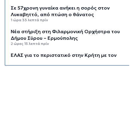
Σε 57χρονη γυναίκα ανήκει η σορός στον
Λυκαβηττό, από πτώση ο θάνατος
1 ώρα 33 λεπτά πρίν
Νέα στήριξη στη Φιλαρμονική Ορχήστρα του
Δήμου Σύρου – Ερμούπολης
2 ώρες 15 λεπτά πρίν
ΕΛΑΣ για το περιστατικό στην Κρήτη με τον
τουρίστα: Δεν προκύπτει προσέγγιση ανήλικης
έναντι αμοιβής
2 ώρες 35 λεπτά πρίν
Κυκλάδες: Πολύ υψηλός κίνδυνος πυρκαγιάς για
αύριο Κυριακή
3 ώρες 16 λεπτά πρίν
8χρονος τραυματίστηκε στο κεφάλι μετά από
βουτιά σε παραλία της Χαλκιδικής
3 ώρες 35 λεπτά πρίν
Κορυφώνεται η έξοδος του Αυγούστου – Πάνω