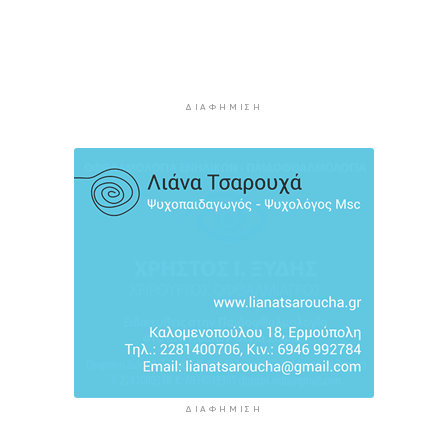
από 56.000 επιβάτες αναχωρούν σήμερα από
τα λιμάνια της Αττικής
4 ώρες 10 λεπτά πρίν
Σαντορίνη: Συνελήφθη 18χρονος για κατοχή
ΔΙΑΦΉΜΙΣΗ
ναρκωτικών
4 ώρες 35 λεπτά πρίν
Βρέθηκε σορός σε σπηλιά στον Λυκαβηττό
κοντά στο εκκλησάκι των Αγίων Ισιδώρων
4 ώρες 56 λεπτά πρίν
ΔΙΑΦΉΜΙΣΗ