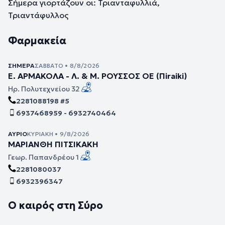
Σήμερα γιορτάζουν οι: Τριανταφυλλιά,
Τριαντάφυλλος
Φαρμακεία
ΣΉΜΕΡΑ
ΣΆΒΒΑΤΟ • 8/8/2026
Ε. ΑΡΜΑΚΟΛΑ - Λ. & Μ. ΡΟΥΣΣΟΣ ΟΕ (Πiraiki)
Ηρ. Πολυτεχνείου 32
2281088198 #5
6937468959 - 6932740464
ΑΎΡΙΟ
ΚΥΡΙΑΚΉ • 9/8/2026
ΜΑΡΙΑΝΘΗ ΠΙΤΣΙΚΑΚΗ
Γεωρ. Παπανδρέου 1
2281080037
6932396347
Ο καιρός στη Σύρο