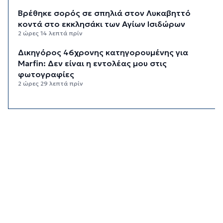
Βρέθηκε σορός σε σπηλιά στον Λυκαβηττό
κοντά στο εκκλησάκι των Αγίων Ισιδώρων
2 ώρες 14 λεπτά πρίν
Δικηγόρος 46χρονης κατηγορουμένης για
Marfin: Δεν είναι η εντολέας μου στις
φωτογραφίες
2 ώρες 29 λεπτά πρίν
Συνεδρίασε η Επιτροπή Εκτίμησης Κινδύνου
λόγω των υψηλών θερμοκρασιών και της
ενίσχυσης των ανέμων
2 ώρες 51 λεπτά πρίν
Τήνος: Σύλληψη για κλοπή και παραμέληση
εποπτείας ανηλίκων
3 ώρες 14 λεπτά πρίν
Οι «Φρουροί» ζωντανεύουν την αρχαϊκή εποχή
του Σαγκρίου
3 ώρες 32 λεπτά πρίν