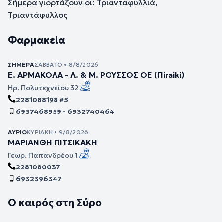
Σήμερα γιορτάζουν οι: Τριανταφυλλιά,
Τριαντάφυλλος
Φαρμακεία
ΣΉΜΕΡΑ
ΣΆΒΒΑΤΟ • 8/8/2026
Ε. ΑΡΜΑΚΟΛΑ - Λ. & Μ. ΡΟΥΣΣΟΣ ΟΕ (Πiraiki)
Ηρ. Πολυτεχνείου 32
2281088198 #5
6937468959 - 6932740464
ΑΎΡΙΟ
ΚΥΡΙΑΚΉ • 9/8/2026
ΜΑΡΙΑΝΘΗ ΠΙΤΣΙΚΑΚΗ
Γεωρ. Παπανδρέου 1
2281080037
6932396347
Ο καιρός στη Σύρο