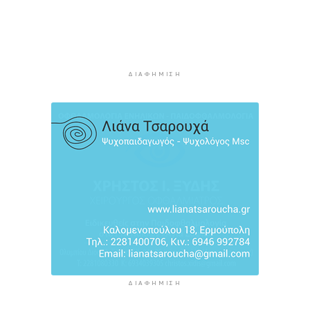
Ρέθυμνο: Η επόμενη μέρα του τουρισμού μετά
τις πυρκαγιές, η εικόνα σε Πρέβελη και Άγιο
Βασίλειο
3 ώρες 53 λεπτά πρίν
ΔΙΑΦΉΜΙΣΗ
Ο «χάρτης» των πληρωμών από τον e-ΕΦΚΑ και
τη ΔΥΠΑ έως τις 14 Αυγούστου
4 ώρες 27 λεπτά πρίν
Ο Ζελένσκι ευχαριστεί τη Γερουσία των ΗΠΑ για
τις νέες κυρώσεις κατά της Ρωσίας
4 ώρες 53 λεπτά πρίν
ΔΙΑΦΉΜΙΣΗ