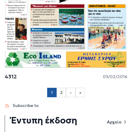
4312
03/02/2016
Σελιδοποίηση
1
2
›
»
Page 2
Next page
Last page
Subscribe to
Έντυπη έκδοση
Αρχείο