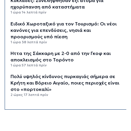
Κυκλάδες: Συνελήφθησαν έξι άτομα για
ηχορύπανση από καταστήματα
1 ώρα 14 λεπτά πρίν
Ειδικό Χωροταξικό για τον Τουρισμό: Οι νέοι
κανόνες για επενδύσεις, νησιά και
προορισμούς υπό πίεση
1 ώρα 38 λεπτά πρίν
Ήττα της Σάκκαρη με 2-0 από την Γκοφ και
αποκλεισμός στο Τορόντο
1 ώρα 57 λεπτά πρίν
Πολύ υψηλός κίνδυνος πυρκαγιάς σήμερα σε
Κρήτη και Βόρειο Αιγαίο, ποιες περιοχές είναι
στο «πορτοκαλί»
2 ώρες 17 λεπτά πρίν
«Παίζω άρα υπάρχω» στον Πύργο Μπαζαίου
2 ώρες 39 λεπτά πρίν
Κάλεσμα της Λαϊκής Συσπείρωσης Πάρου στη
συγκέντρωση για τις πυρκαγιές