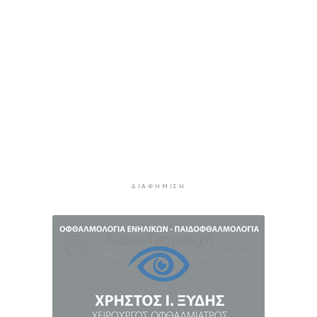
3 ώρες 1 λεπτό πρίν
Αίθριος ο καιρός στις Κυκλάδες με τη
Θερμοκρασία να φτάνει τους 31 βαθμούς
3 ώρες 22 λεπτά πρίν
Σύρος: Σοβαρό τροχαίο ατύχημα στο λιμάνι της
Ερμούπολης
10 ώρες 56 λεπτά πρίν
ΔΥΠΑ: 8.000 νέες θέσεις εργασίας για
ανέργους 55+ - Πώς θα πάρετε τα ένσημα για
σύνταξη
ΔΙΑΦΉΜΙΣΗ
11 ώρες 3 λεπτά πρίν
ΕΛΣΤΑΤ: Υποχώρησε ο πληθωρισμός στο 3,4%
τον Ιούλιο - Επιμένει η ακρίβεια σε καύσιμα και
ενοίκια
11 ώρες 27 λεπτά πρίν