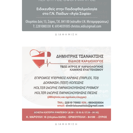
ΔΙΑΦΉΜΙΣΗ
ΔΙΑΦΉΜΙΣΗ