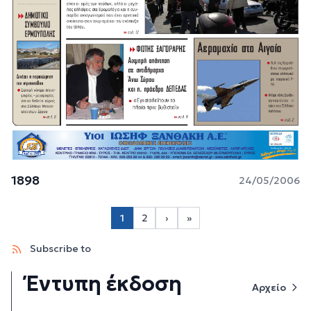
1898
24/05/2006
Σελιδοποίηση
1
2
›
»
Page 2
Next page
Last page
Subscribe to
Έντυπη έκδοση
Αρχείο