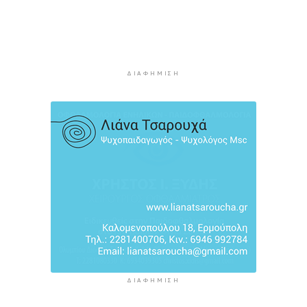
«Ρεμπέτικο»
11 ώρες 25 λεπτά πρίν
Η πρόεδρος της νορβηγικής ομοσπονδίας καλεί
τον Ινφαντίνο να παραιτηθεί από τη FIFA
11 ώρες 28 λεπτά πρίν
ΔΙΑΦΉΜΙΣΗ
H Ισπανία ζήτησε από την Ιταλία να θέσει και
πάλι σε ισχύ τη Συμφωνία Σένγκεν εντός της
Κυριακής, 9 Αυγούστου
12 ώρες 7 λεπτά πρίν
«Στάχτη» 272.860 στρέμματα αυτό το
καλοκαίρι
12 ώρες 50 λεπτά πρίν
ΔΙΑΦΉΜΙΣΗ