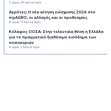
7 ώρες 29 λεπτά πρίν
Αγρότες: Η νέα αίτηση ενίσχυσης 2026 στο
myAGRO, οι αλλαγές και οι προθεσμίες
8 ώρες 12 λεπτά πρίν
Κόλαφος ΟΟΣΑ: Στην τελευταία θέση η Ελλάδα
για το πραγματικό διαθέσιμο εισόδημα των
νοικοκυριών
9 ώρες 2 λεπτά πρίν
Κορυφώνεται η έξοδος των αδειούχων ενόψει
15αύγουστου: Γεμάτα πλοία, λεωφορεία και
ουρές χιλιομέτρων στα σύνορα
9 ώρες 38 λεπτά πρίν
Η αγγλική ομοσπονδία καταργεί τα τσιμεντένια
προστατευτικά γύρω από τον αγωνιστικό χώρο
μετά τον θάνατο ποδοσφαιριστή
10 ώρες 23 λεπτά πρίν
Ο Γιώργος Νταλάρας έρχεται στη Σύρο με το