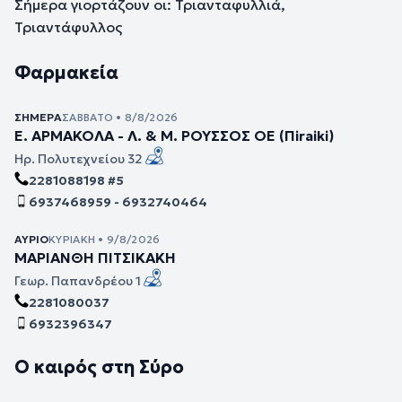
Σήμερα γιορτάζουν οι: Τριανταφυλλιά,
Τριαντάφυλλος
Φαρμακεία
ΣΉΜΕΡΑ
ΣΆΒΒΑΤΟ • 8/8/2026
Ε. ΑΡΜΑΚΟΛΑ - Λ. & Μ. ΡΟΥΣΣΟΣ ΟΕ (Πiraiki)
Ηρ. Πολυτεχνείου 32
2281088198 #5
6937468959 - 6932740464
ΑΎΡΙΟ
ΚΥΡΙΑΚΉ • 9/8/2026
ΜΑΡΙΑΝΘΗ ΠΙΤΣΙΚΑΚΗ
Γεωρ. Παπανδρέου 1
2281080037
6932396347
Ο καιρός στη Σύρο