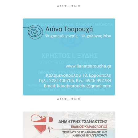
Πίεση: Το νόστιμο «βασιλικό» φρούτο που τη
ρίχνει χαμηλά
ΔΙΑΦΉΜΙΣΗ
12 ώρες 11 λεπτά πρίν
ΔΙΑΦΉΜΙΣΗ