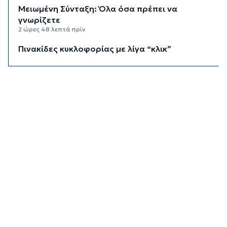
Μειωμένη Σύνταξη: Όλα όσα πρέπει να
γνωρίζετε
2 ώρες 48 λεπτά πρίν
Πινακίδες κυκλοφορίας με λίγα “κλικ”
3 ώρες 9 λεπτά πρίν
Έρχεται η ψηφιακή Κάρτα Αγρότη
3 ώρες 31 λεπτά πρίν
Νάξος: Ιστιοφόρο με έξι επιβαίνοντες
προσάραξε σε βραχώδη βυθό
3 ώρες 52 λεπτά πρίν
Φωτιές: “Κόκκινος” συναγερμός σήμερα σε
Αττική και νησιά
4 ώρες 10 λεπτά πρίν
Καιρός: Έως 8 μποφόρ στις Κυκλάδες σήμερα
Κυριακή
4 ώρες 27 λεπτά πρίν