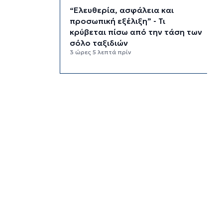
“Ελευθερία, ασφάλεια και
προσωπική εξέλιξη” - Τι
κρύβεται πίσω από την τάση των
σόλο ταξιδιών
3 ώρες 5 λεπτά πρίν
“Κλιματική ζώνη πολέμου” - Οι
ακραίες καιρικές συνθήκες
αναδιαμορφώνουν την Ευρώπη
3 ώρες 45 λεπτά πρίν
“Σεισμός” στη Google: Φεύγει ο
αρχιτέκτονας της AI, Jeff Dean
4 ώρες 25 λεπτά πρίν
Το παρεξηγημένο αιθέριο έλαιο
που κρατά μακριά τα κουνούπια
για 3 ώρες
4 ώρες 55 λεπτά πρίν
Ζητείται λύση στον γρίφο των
φοροαπαλλαγών: Ποια σχέδια