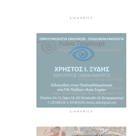
επεξεργάζεται το ΥΠΕΘΟ
5 ώρες 25 λεπτά πρίν
ΔΙΑΦΉΜΙΣΗ
Ενδιαφέρον του Δήμου Πάρου
για τη στέγαση των
εκπαιδευτικών
5 ώρες 55 λεπτά πρίν
Πάνω από 90 ειδικότητες και
860 τμήματα στις δημόσιες
ΣΑΕΚ
6 ώρες 25 λεπτά πρίν
Αυξήθηκαν οι Έλληνες που
αποφάσισαν να διακόψουν το
κάπνισμα
6 ώρες 55 λεπτά πρίν
ΔΙΑΦΉΜΙΣΗ