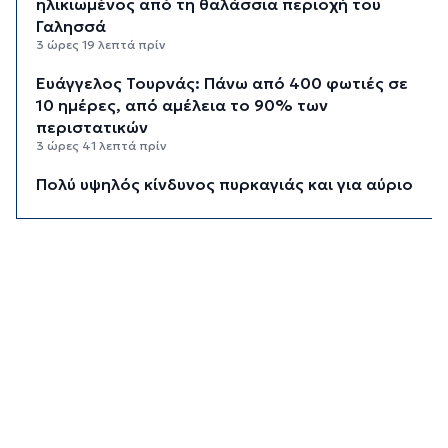
ηλικιωμένος από τη θαλάσσια περιοχή του
Γαλησσά
3 ώρες 19 λεπτά πρίν
Ευάγγελος Τουρνάς: Πάνω από 400 φωτιές σε
10 ημέρες, από αμέλεια το 90% των
περιστατικών
3 ώρες 41 λεπτά πρίν
Πολύ υψηλός κίνδυνος πυρκαγιάς και για αύριο
Δευτέρα στις Κυκλάδες
4 ώρες πρίν
Ασθενής ξυλοκόπησε νοσηλεύτρια στα
Επείγοντα του Ερυθρού Σταυρού
4 ώρες 11 λεπτά πρίν
Τουρισμός για Όλους 2026: Σήμερα οι αιτήσεις
για ΑΦΜ που λήγουν σε 9 ή 0
4 ώρες 46 λεπτά πρίν
Μήλος: Ελικόπτερο “πάρκαρε” στο Σαρακήνικο
για να κάνουν μπάνιο οι επιβάτες του