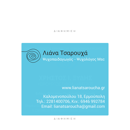
5 ώρες 21 λεπτά πρίν
Σύρος: Σπουδαίες εμφανίσεις για τον Όμιλο
Αντισφαίρισης στο Πανελλήνιο Πρωτάθλημα
5 ώρες 47 λεπτά πρίν
ΔΙΑΦΉΜΙΣΗ
Παγκόσμιο Κ20: “Ασημένια” η Ιουλιάννα
Ρούσσου στα 800μ.
6 ώρες 17 λεπτά πρίν
ΔΙΑΦΉΜΙΣΗ