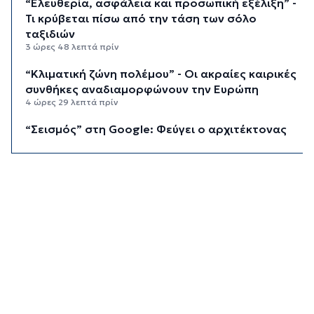
“Ελευθερία, ασφάλεια και προσωπική εξέλιξη” -
Τι κρύβεται πίσω από την τάση των σόλο
ταξιδιών
3 ώρες 48 λεπτά πρίν
“Κλιματική ζώνη πολέμου” - Οι ακραίες καιρικές
συνθήκες αναδιαμορφώνουν την Ευρώπη
4 ώρες 29 λεπτά πρίν
“Σεισμός” στη Google: Φεύγει ο αρχιτέκτονας
της AI, Jeff Dean
5 ώρες 9 λεπτά πρίν
Το παρεξηγημένο αιθέριο έλαιο που κρατά
μακριά τα κουνούπια για 3 ώρες
5 ώρες 39 λεπτά πρίν
Ζητείται λύση στον γρίφο των
φοροαπαλλαγών: Ποια σχέδια επεξεργάζεται
το ΥΠΕΘΟ
6 ώρες 9 λεπτά πρίν
Ενδιαφέρον του Δήμου Πάρου για τη στέγαση