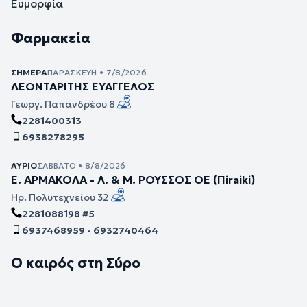
Ευμορφία
Φαρμακεία
ΣΉΜΕΡΑ
ΠΑΡΑΣΚΕΥΉ • 7/8/2026
ΛΕΟΝΤΑΡΙΤΗΣ ΕΥΑΓΓΕΛΟΣ
Γεωργ. Παπανδρέου 8
2281400313
6938278295
ΑΎΡΙΟ
ΣΆΒΒΑΤΟ • 8/8/2026
Ε. ΑΡΜΑΚΟΛΑ - Λ. & Μ. ΡΟΥΣΣΟΣ ΟΕ (Πiraiki)
Ηρ. Πολυτεχνείου 32
2281088198 #5
6937468959 - 6932740464
Ο καιρός στη Σύρο