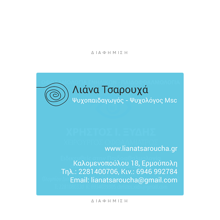
των εκπαιδευτικών
6 ώρες 38 λεπτά πρίν
Πάνω από 90 ειδικότητες και 860 τμήματα στις
δημόσιες ΣΑΕΚ
ΔΙΑΦΉΜΙΣΗ
7 ώρες 9 λεπτά πρίν
Αυξήθηκαν οι Έλληνες που αποφάσισαν να
διακόψουν το κάπνισμα
7 ώρες 39 λεπτά πρίν
ΔΙΑΦΉΜΙΣΗ