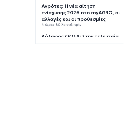
Αγρότες: Η νέα αίτηση
ενίσχυσης 2026 στο myAGRO, οι
αλλαγές και οι προθεσμίες
4 ώρες 30 λεπτά πρίν
Κόλαφος ΟΟΣΑ: Στην τελευταία
θέση η Ελλάδα για το
πραγματικό διαθέσιμο εισόδημα
των νοικοκυριών
5 ώρες 20 λεπτά πρίν
Κορυφώνεται η έξοδος των
αδειούχων ενόψει 15αύγουστου:
Γεμάτα πλοία, λεωφορεία και
ουρές χιλιομέτρων στα σύνορα
5 ώρες 56 λεπτά πρίν
Η αγγλική ομοσπονδία καταργεί
τα τσιμεντένια προστατευτικά
γύρω από τον αγωνιστικό χώρο
μετά τον θάνατο