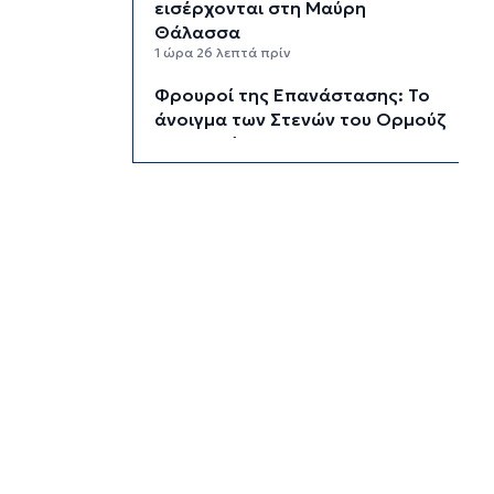
εισέρχονται στη Μαύρη
Θάλασσα
1 ώρα 26 λεπτά πρίν
Φρουροί της Επανάστασης: Το
άνοιγμα των Στενών του Ορμούζ
δεν σχετίζεται με τις
διαπραγματεύσεις Τεχεράνης
και Ομάν
1 ώρα 49 λεπτά πρίν
Χαρδαλιάς: Καμία
ανεμογεννήτρια σε καμένες και
αναδασωτέες περιοχές της
Αττικής
2 ώρες 26 λεπτά πρίν
Σε 57χρονη γυναίκα ανήκει η
σορός στον Λυκαβηττό, από
πτώση ο θάνατος
2 ώρες 48 λεπτά πρίν