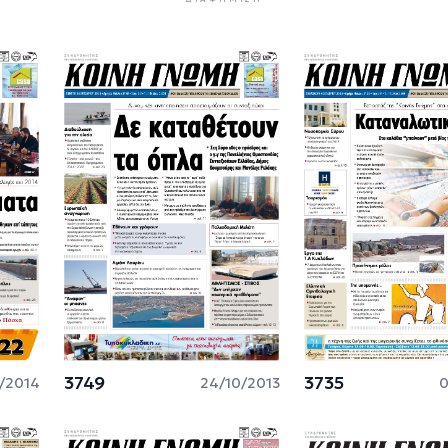
3749
3735
/2014
24/10/2013
0