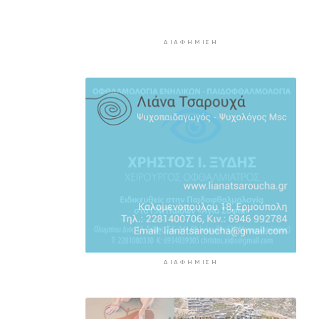
Νέα στήριξη στη Φιλαρμονική
Ορχήστρα του Δήμου Σύρου –
Ερμούπολης
ΔΙΑΦΉΜΙΣΗ
3 ώρες 29 λεπτά πρίν
ΕΛΑΣ για το περιστατικό στην
Κρήτη με τον τουρίστα: Δεν
προκύπτει προσέγγιση ανήλικης
έναντι αμοιβής
3 ώρες 50 λεπτά πρίν
Κυκλάδες: Πολύ υψηλός κίνδυνος
πυρκαγιάς για αύριο Κυριακή
4 ώρες 31 λεπτά πρίν
8χρονος τραυματίστηκε στο
κεφάλι μετά από βουτιά σε
παραλία της Χαλκιδικής
ΔΙΑΦΉΜΙΣΗ
4 ώρες 50 λεπτά πρίν
Κορυφώνεται η έξοδος του
Αυγούστου – Πάνω από 56.000