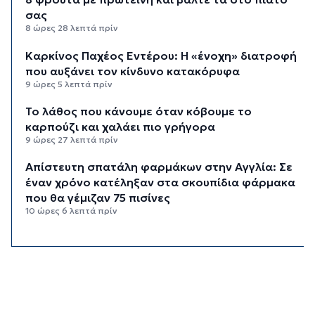
σας
8 ώρες 28 λεπτά πρίν
Καρκίνος Παχέος Εντέρου: Η «ένοχη» διατροφή
που αυξάνει τον κίνδυνο κατακόρυφα
9 ώρες 5 λεπτά πρίν
Το λάθος που κάνουμε όταν κόβουμε το
καρπούζι και χαλάει πιο γρήγορα
9 ώρες 27 λεπτά πρίν
Απίστευτη σπατάλη φαρμάκων στην Αγγλία: Σε
έναν χρόνο κατέληξαν στα σκουπίδια φάρμακα
που θα γέμιζαν 75 πισίνες
10 ώρες 6 λεπτά πρίν
Για ανθρωποκτονία από αμέλεια
κατηγορούνται οι γονείς του 4χρονου και ο
ιδιοκτήτης του beach bar στην Πάρο
10 ώρες 13 λεπτά πρίν
Kαύσωνας: Ένας καθηγητής δίνει συμβουλές για