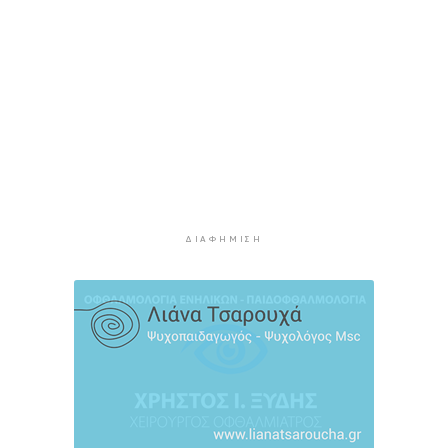
να μην εξαντληθούμε από τη ζέστη
10 ώρες 28 λεπτά πρίν
Στουρνάρας στη Handelsblatt: Ευπρόσδεκτες
οι ξένες συμμετοχές στις ελληνικές τράπεζες
11 ώρες 5 λεπτά πρίν
Χοληστερόλη: Πέντε κινήσεις ματ για να την
ρίξετε χαμηλά
11 ώρες 28 λεπτά πρίν
Προληπτική ανάκληση παρτίδας μαρμελάδας
ΔΙΑΦΉΜΙΣΗ
φράουλα
11 ώρες 36 λεπτά πρίν
Προσάραξη ιστιοφόρου στη Νάξο
11 ώρες 58 λεπτά πρίν