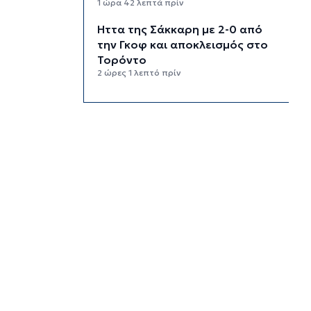
1 ώρα 42 λεπτά πρίν
Ήττα της Σάκκαρη με 2-0 από
την Γκοφ και αποκλεισμός στο
Τορόντο
2 ώρες 1 λεπτό πρίν
Πολύ υψηλός κίνδυνος
πυρκαγιάς σήμερα σε Κρήτη και
Βόρειο Αιγαίο, ποιες περιοχές
είναι στο «πορτοκαλί»
2 ώρες 21 λεπτά πρίν
«Παίζω άρα υπάρχω» στον
Πύργο Μπαζαίου
2 ώρες 43 λεπτά πρίν
Κάλεσμα της Λαϊκής
Συσπείρωσης Πάρου στη
συγκέντρωση για τις πυρκαγιές
3 ώρες 5 λεπτά πρίν
Αίθριος ο καιρός στις Κυκλάδες