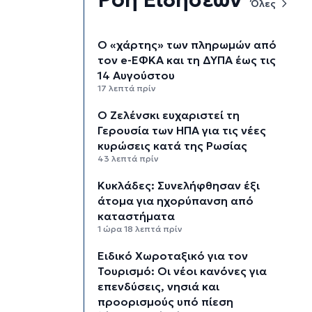
Όλες
Ο «χάρτης» των πληρωμών από
τον e-ΕΦΚΑ και τη ΔΥΠΑ έως τις
14 Αυγούστου
17 λεπτά πρίν
Ο Ζελένσκι ευχαριστεί τη
Γερουσία των ΗΠΑ για τις νέες
κυρώσεις κατά της Ρωσίας
43 λεπτά πρίν
Κυκλάδες: Συνελήφθησαν έξι
άτομα για ηχορύπανση από
καταστήματα
1 ώρα 18 λεπτά πρίν
Ειδικό Χωροταξικό για τον
Τουρισμό: Οι νέοι κανόνες για
επενδύσεις, νησιά και
προορισμούς υπό πίεση