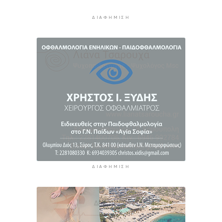
Ανανέωσε με το Ν.Ο.ΠΕ Ρεθύμνου η Ελένη
Ρούσσου
ΔΙΑΦΉΜΙΣΗ
2 ώρες 58 λεπτά πρίν
ΔΙΑΦΉΜΙΣΗ