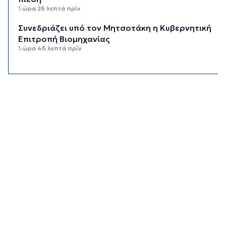
1 ώρα 26 λεπτά πρίν
Συνεδριάζει υπό τον Μητσοτάκη η Κυβερνητική
Επιτροπή Βιομηχανίας
1 ώρα 46 λεπτά πρίν
Δεύτερη παρέμβαση ΣτΕ για τις οικοδομικές
άδειες στη Σίφνο
2 ώρες 7 λεπτά πρίν
Καιρός: Μέχρι 35 βαθμούς Κελσίου σήμερα στις
Κυκλάδες
2 ώρες 22 λεπτά πρίν
Διαχωριστικές γραμμές
2 ώρες 33 λεπτά πρίν
Η φωτογραφία της ημέρας
2 ώρες 43 λεπτά πρίν
Στον Α.Ο. Θήρας η Μαριάννα Καλαπίδα
2 ώρες 53 λεπτά πρίν