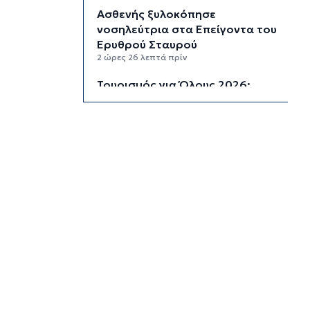
Ασθενής ξυλοκόπησε
νοσηλεύτρια στα Επείγοντα του
Ερυθρού Σταυρού
2 ώρες 26 λεπτά πρίν
Τουρισμός για Όλους 2026:
Σήμερα οι αιτήσεις για ΑΦΜ που
λήγουν σε 9 ή 0
3 ώρες πρίν
Μήλος: Ελικόπτερο “πάρκαρε”
στο Σαρακήνικο για να κάνουν
μπάνιο οι επιβάτες του
3 ώρες 35 λεπτά πρίν
Σύρος: Σπουδαίες εμφανίσεις
για τον Όμιλο Αντισφαίρισης
στο Πανελλήνιο Πρωτάθλημα
4 ώρες 2 λεπτά πρίν
Παγκόσμιο Κ20: “Ασημένια” η
Ιουλιάννα Ρούσσου στα 800μ.