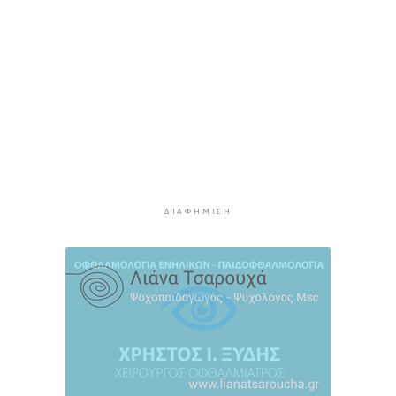
φυσική έδρα της ομάδας”
3 ώρες 48 λεπτά πρίν
Ανανέωσε με τον Α.Ο. Σύρου η Φεριντέ Σελιμάι
3 ώρες 53 λεπτά πρίν
Η έλλειψη μηχανικών “παγώνει” διεκδικήσεις
χρηματοδοτήσεων και έργα
3 ώρες 57 λεπτά πρίν
Συζητήσεις με το Υπουργείο για τη διάσωση
του Φάρου της Διδύμης
4 ώρες 2 λεπτά πρίν
ΔΙΑΦΉΜΙΣΗ