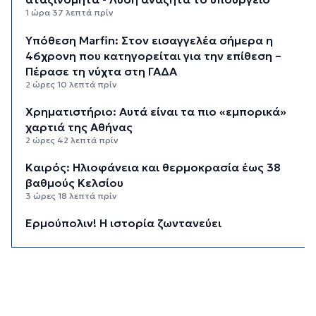
1 ώρα 37 λεπτά πρίν
Υπόθεση Marfin: Στον εισαγγελέα σήμερα η
46χρονη που κατηγορείται για την επίθεση –
Πέρασε τη νύχτα στη ΓΑΔΑ
2 ώρες 10 λεπτά πρίν
Χρηματιστήριο: Αυτά είναι τα πιο «εμπορικά»
χαρτιά της Αθήνας
2 ώρες 42 λεπτά πρίν
Καιρός: Ηλιοφάνεια και θερμοκρασία έως 38
βαθμούς Κελσίου
3 ώρες 18 λεπτά πρίν
Ερμούπολιν! Η ιστορία ζωντανεύει
3 ώρες 28 λεπτά πρίν
Η φωτογραφία της ημέρας
3 ώρες 38 λεπτά πρίν
“Οι εργασίες στο κλειστό, στερούσαν τη