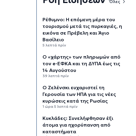
Όλες
Ρέθυμνο: Η επόμενη μέρα του
τουρισμού μετά τις πυρκαγιές, η
εικόνα σε Πρέβελη και Άγιο
Βασίλειο
5 λεπτά πρίν
Ο «χάρτης» των πληρωμών από
τον e-ΕΦΚΑ και τη ΔΥΠΑ έως τις
14 Αυγούστου
39 λεπτά πρίν
Ο Ζελένσκι ευχαριστεί τη
Γερουσία των ΗΠΑ για τις νέες
κυρώσεις κατά της Ρωσίας
1 ώρα 5 λεπτά πρίν
Κυκλάδες: Συνελήφθησαν έξι
άτομα για ηχορύπανση από
καταστήματα