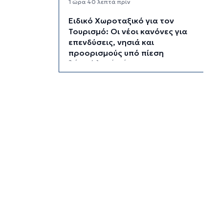
1 ώρα 40 λεπτά πρίν
Ειδικό Χωροταξικό για τον
Τουρισμό: Οι νέοι κανόνες για
επενδύσεις, νησιά και
προορισμούς υπό πίεση
2 ώρες 4 λεπτά πρίν
Ήττα της Σάκκαρη με 2-0 από
την Γκοφ και αποκλεισμός στο
Τορόντο
2 ώρες 23 λεπτά πρίν
Πολύ υψηλός κίνδυνος
πυρκαγιάς σήμερα σε Κρήτη και
Βόρειο Αιγαίο, ποιες περιοχές
είναι στο «πορτοκαλί»
2 ώρες 43 λεπτά πρίν
«Παίζω άρα υπάρχω» στον
Πύργο Μπαζαίου
3 ώρες 5 λεπτά πρίν