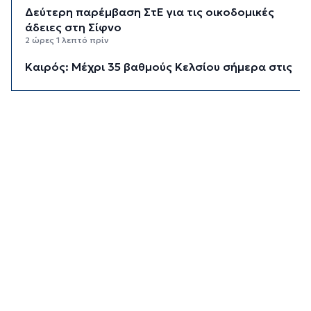
Δεύτερη παρέμβαση ΣτΕ για τις οικοδομικές
άδειες στη Σίφνο
2 ώρες 1 λεπτό πρίν
Καιρός: Μέχρι 35 βαθμούς Κελσίου σήμερα στις
Κυκλάδες
2 ώρες 17 λεπτά πρίν
Διαχωριστικές γραμμές
2 ώρες 27 λεπτά πρίν
Η φωτογραφία της ημέρας
2 ώρες 37 λεπτά πρίν
Στον Α.Ο. Θήρας η Μαριάννα Καλαπίδα
2 ώρες 47 λεπτά πρίν
Ανανέωσε με το Ν.Ο.ΠΕ Ρεθύμνου η Ελένη
Ρούσσου
2 ώρες 52 λεπτά πρίν
Ανάβει τις “μηχανές” για την κρουαζιέρα στη