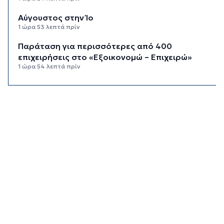
Αύγουστος στην Ίο
1 ώρα 53 λεπτά πρίν
Παράταση για περισσότερες από 400
επιχειρήσεις στο «Εξοικονομώ – Επιχειρώ»
1 ώρα 54 λεπτά πρίν
Μήλος: Εισαγγελική παρέμβαση για την
προσγείωση ελικοπτέρου στο Σαρακήνικο
2 ώρες 33 λεπτά πρίν
Οι εκδηλώσεις του «Φεστιβάλ Στρογγύλη On
the Road»
2 ώρες 47 λεπτά πρίν
Ανασφάλιστα οχήματα: Διαδικασίες εξπρές για
την εξέταση των ενστάσεων
3 ώρες 10 λεπτά πρίν
ΔΕΥΑΣ: Περιορίζεται η λειτουργία των ντους
στις παραλίες