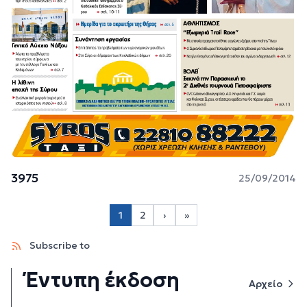
3975
25/09/2014
Σελιδοποίηση
1
2
›
»
Page 2
Next page
Last page
Subscribe to
Έντυπη έκδοση
Αρχείο