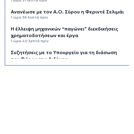
1 ώρα 31 λεπτά πρίν
Ανανέωσε με τον Α.Ο. Σύρου η Φεριντέ Σελιμάι
1 ώρα 36 λεπτά πρίν
Η έλλειψη μηχανικών “παγώνει” διεκδικήσεις
χρηματοδοτήσεων και έργα
1 ώρα 40 λεπτά πρίν
Συζητήσεις με το Υπουργείο για τη διάσωση
του Φάρου της Διδύμης
1 ώρα 45 λεπτά πρίν
Οριστικά στον Δήμο Σίφνου οι αθλητικές
εγκαταστάσεις της "Μαρούσας"
1 ώρα 51 λεπτά πρίν
Μια καινοτόμος εκπαιδευτική δράση που
συνδυάζει την ιστορία με την τεχνολογία
1 ώρα 56 λεπτά πρίν
Σχολή προπονητών UEFA C στη Σύρο
2 ώρες 1 λεπτό πρίν