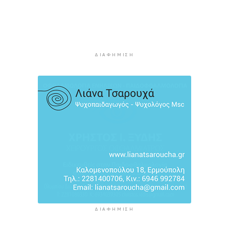
Πιλοτικό πρόγραμμα στην Τήνο για
περισσότερη ανακύκλωση στις επιχειρήσεις
2 ώρες 6 λεπτά πρίν
ΔΙΑΦΉΜΙΣΗ
ΔΙΑΦΉΜΙΣΗ