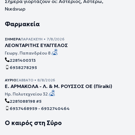
Σήμερα γιορτάζουν οι: Αστέριος, Αστέρω,
Νικάνωρ
Φαρμακεία
ΣΉΜΕΡΑ
ΠΑΡΑΣΚΕΥΉ • 7/8/2026
ΛΕΟΝΤΑΡΙΤΗΣ ΕΥΑΓΓΕΛΟΣ
Γεωργ. Παπανδρέου 8
2281400313
6938278295
ΑΎΡΙΟ
ΣΆΒΒΑΤΟ • 8/8/2026
Ε. ΑΡΜΑΚΟΛΑ - Λ. & Μ. ΡΟΥΣΣΟΣ ΟΕ (Πiraiki)
Ηρ. Πολυτεχνείου 32
2281088198 #5
6937468959 - 6932740464
Ο καιρός στη Σύρο