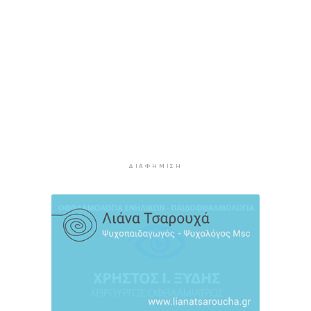
2 ώρες 23 λεπτά πρίν
Διαχωριστικές γραμμές
2 ώρες 34 λεπτά πρίν
Η φωτογραφία της ημέρας
2 ώρες 44 λεπτά πρίν
Στον Α.Ο. Θήρας η Μαριάννα Καλαπίδα
2 ώρες 54 λεπτά πρίν
Ανανέωσε με το Ν.Ο.ΠΕ Ρεθύμνου η Ελένη
Ρούσσου
ΔΙΑΦΉΜΙΣΗ
2 ώρες 59 λεπτά πρίν