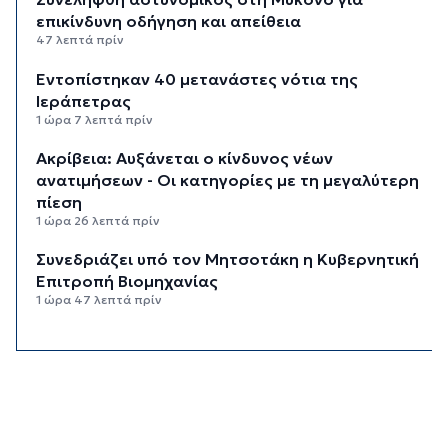
επικίνδυνη οδήγηση και απείθεια
47 λεπτά πρίν
Εντοπίστηκαν 40 μετανάστες νότια της
Ιεράπετρας
1 ώρα 7 λεπτά πρίν
Ακρίβεια: Αυξάνεται ο κίνδυνος νέων
ανατιμήσεων - Οι κατηγορίες με τη μεγαλύτερη
πίεση
1 ώρα 26 λεπτά πρίν
Συνεδριάζει υπό τον Μητσοτάκη η Κυβερνητική
Επιτροπή Βιομηχανίας
1 ώρα 47 λεπτά πρίν
Δεύτερη παρέμβαση ΣτΕ για τις οικοδομικές
άδειες στη Σίφνο
2 ώρες 8 λεπτά πρίν
Καιρός: Μέχρι 35 βαθμούς Κελσίου σήμερα στις
Κυκλάδες