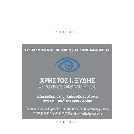
πρόληψης των πνιγμών
5 ώρες 27 λεπτά πρίν
Πέθανε ο συγγραφέας Γιάννης Γρηγοράκης
5 ώρες 57 λεπτά πρίν
ΔΙΑΦΉΜΙΣΗ
Προφυλακιστέος ο 26χρονος για τη δολοφονία
της 38χρονης Βρετανίδας στην Κυψέλη
6 ώρες 28 λεπτά πρίν
ΔΙΑΦΉΜΙΣΗ