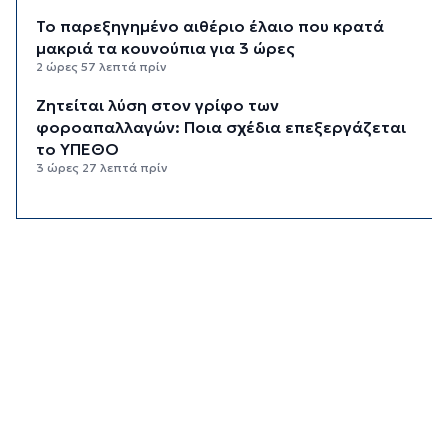
Το παρεξηγημένο αιθέριο έλαιο που κρατά
μακριά τα κουνούπια για 3 ώρες
2 ώρες 57 λεπτά πρίν
Ζητείται λύση στον γρίφο των
φοροαπαλλαγών: Ποια σχέδια επεξεργάζεται
το ΥΠΕΘΟ
3 ώρες 27 λεπτά πρίν
Ενδιαφέρον του Δήμου Πάρου για τη στέγαση
των εκπαιδευτικών
3 ώρες 56 λεπτά πρίν
Πάνω από 90 ειδικότητες και 860 τμήματα στις
δημόσιες ΣΑΕΚ
4 ώρες 27 λεπτά πρίν
Αυξήθηκαν οι Έλληνες που αποφάσισαν να
διακόψουν το κάπνισμα
4 ώρες 57 λεπτά πρίν
Δράση ενημέρωσης ασφαλούς κολύμβησης και