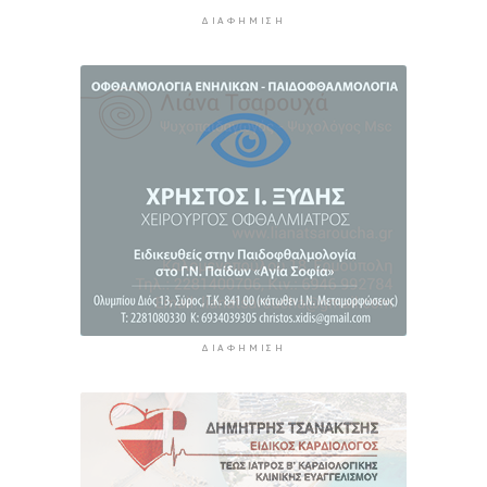
Ανανέωσε με το Ν.Ο.ΠΕ Ρεθύμνου η Ελένη
Ρούσσου
ΔΙΑΦΉΜΙΣΗ
3 ώρες 3 λεπτά πρίν
ΔΙΑΦΉΜΙΣΗ