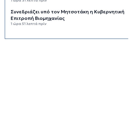
1 ώρα 31 λεπτά πρίν
Συνεδριάζει υπό τον Μητσοτάκη η Κυβερνητική
Επιτροπή Βιομηχανίας
1 ώρα 51 λεπτά πρίν
Δεύτερη παρέμβαση ΣτΕ για τις οικοδομικές
άδειες στη Σίφνο
2 ώρες 12 λεπτά πρίν
Καιρός: Μέχρι 35 βαθμούς Κελσίου σήμερα στις
Κυκλάδες
2 ώρες 28 λεπτά πρίν
Διαχωριστικές γραμμές
2 ώρες 38 λεπτά πρίν
Η φωτογραφία της ημέρας
2 ώρες 48 λεπτά πρίν
Στον Α.Ο. Θήρας η Μαριάννα Καλαπίδα
2 ώρες 58 λεπτά πρίν